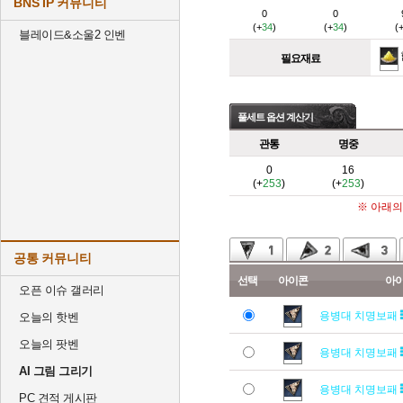
BNS IP 커뮤니티
0
0
(+
34
)
(+
34
)
(
블레이드&소울2 인벤
필요재료
풀세트 옵션 계산기
관통
명중
0
16
(+
253
)
(+
253
)
※ 아래의
공통 커뮤니티
선택
아이콘
아
오픈 이슈 갤러리
용병대 치명보패
오늘의 핫벤
오늘의 팟벤
용병대 치명보패
AI 그림 그리기
용병대 치명보패
PC 견적 게시판