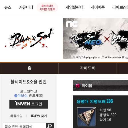
로스트아크
뉴스
커뮤니티
게임캘린더
게이머존
라이브/
기대평 이벤트
홈
가이드북
블레이드&소울 인벤
아이템
로그인하고
출석보상
받으세요!
용병대 치명보패
로그인
치명 96
생명력 820
회원가입
ID/PW 찾기
막기 16