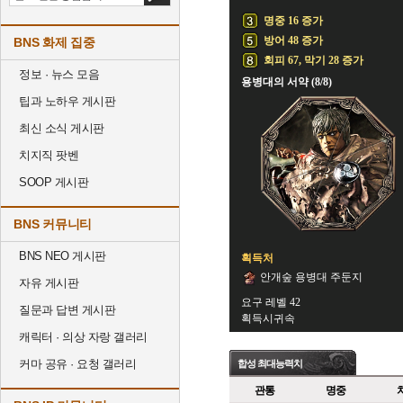
명중 16 증가
방어 48 증가
BNS 화제 집중
회피 67, 막기 28 증가
정보 · 뉴스 모음
용병대의 서약 (8/8)
팁과 노하우 게시판
최신 소식 게시판
치지직 팟벤
SOOP 게시판
BNS 커뮤니티
BNS NEO 게시판
획득처
안개숲 용병대 주둔지
자유 게시판
요구 레벨 42
질문과 답변 게시판
획득시귀속
캐릭터 · 의상 자랑 갤러리
커마 공유 · 요청 갤러리
합성 최대능력치
관통
명중