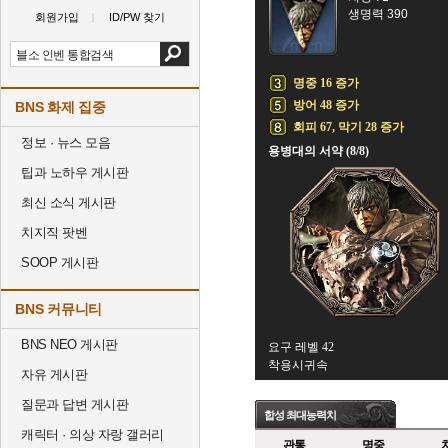
생명력 390
회원가입
ID/PW 찾기
명중 16 증가
방어 48 증가
BNS 화제 집중
회피 67, 막기 28 증가
정보 · 뉴스 모음
용병대의 서약 (8/8)
팁과 노하우 게시판
최신 소식 게시판
치지직 팟벤
SOOP 게시판
BNS 커뮤니티
BNS NEO 게시판
요구 레벨 42
착용시귀속
자유 게시판
질문과 답변 게시판
합성 최대능력치
캐릭터 · 의상 자랑 갤러리
관통
명중