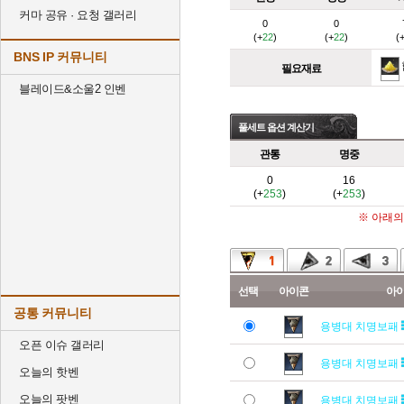
커마 공유 · 요청 갤러리
0
0
(+
22
)
(+
22
)
(
BNS IP 커뮤니티
필요재료
블레이드&소울2 인벤
풀세트 옵션 계산기
관통
명중
0
16
(+
253
)
(+
253
)
※ 아래의
선택
아이콘
아
공통 커뮤니티
용병대 치명보패
오픈 이슈 갤러리
용병대 치명보패
오늘의 핫벤
오늘의 팟벤
용병대 치명보패