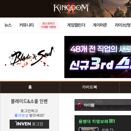
로스트아크
뉴스
커뮤니티
게임캘린더
게이머존
라이브/
기대평 이벤트
홈
가이드북
블레이드&소울 인벤
아이템
로그인하고
출석보상
받으세요!
용병대 치명보패
로그인
치명 71