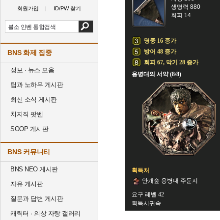
생명력 880
회원가입
ID/PW 찾기
회피 14
명중 16 증가
방어 48 증가
BNS 화제 집중
회피 67, 막기 28 증가
정보 · 뉴스 모음
용병대의 서약 (8/8)
팁과 노하우 게시판
최신 소식 게시판
치지직 팟벤
SOOP 게시판
BNS 커뮤니티
BNS NEO 게시판
획득처
안개숲 용병대 주둔지
자유 게시판
요구 레벨 42
질문과 답변 게시판
획득시귀속
캐릭터 · 의상 자랑 갤러리