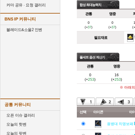
커마 공유 · 요청 갤러리
합성 최대능력치
관통
명중
BNS IP 커뮤니티
0
0
(+
37
)
(+
37
)
(
블레이드&소울2 인벤
필요재료
풀세트 옵션 계산기
관통
명중
0
16
(+
253
)
(+
253
)
※ 아래의
공통 커뮤니티
선택
아이콘
아
오픈 이슈 갤러리
용병대 치명보패
오늘의 핫벤
오늘의 팟벤