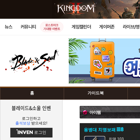
로스트아크
뉴스
커뮤니티
게임캘린더
게이머존
라이브/
기대평 이벤트
홈
가이드북
블레이드&소울 인벤
아이템
로그인하고
출석보상
받으세요!
용병대 치명보패
로그인
치명 103