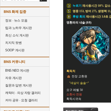
누르기
재사용시간 10% 감소
명중 153, 방어 275, 생명력 11
BNS 화제 집중
후방 회피
재사용시간 3.0초 
정보 · 뉴스 모음
명환파의 내술 (8/8)
팁과 노하우 게시판
최신 소식 게시판
치지직 팟벤
SOOP 게시판
BNS 커뮤니티
BNS NEO 게시판
획득처
전장 교환원
자유 게시판
"새살이 솔솔~"
질문과 답변 게시판
요구 레벨 50
캐릭터 · 의상 자랑 갤러리
소환사 전용
획득시귀속
커마 공유 · 요청 갤러리