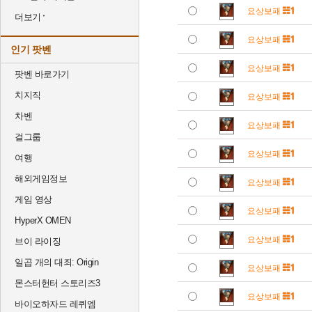
요상보패
더보기
요상보패
인기 팟벤
요상보패
팟벤 바로가기
치지직
요상보패
차벤
요상보패
걸그룹
요상보패
여행
해외게임정보
요상보패
게임 영상
요상보패
HyperX OMEN
요상보패
브이 라이징
일곱 개의 대죄: Origin
요상보패
몬스터헌터 스토리즈3
요상보패
바이오하자드 레퀴엠