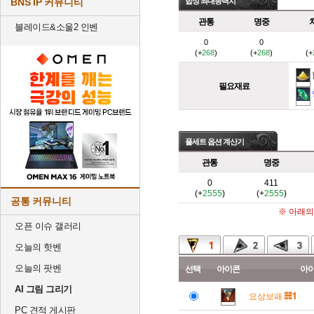
BNS IP 커뮤니티
합성 최대능력치
관통
명중
블레이드&소울2 인벤
0
0
(+
268
)
(+
268
)
(+
필요재료
풀세트 옵션 계산기
관통
명중
0
411
(+
2555
)
(+
2555
)
공통 커뮤니티
※ 아래의
오픈 이슈 갤러리
오늘의 핫벤
오늘의 팟벤
선택
아이콘
아
AI 그림 그리기
요상보패
PC 견적 게시판