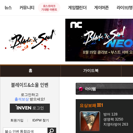
로스트아크
뉴스
커뮤니티
게임캘린더
게이머존
라이브/
기대평 이벤트
홈
가이드북
블레이드&소울 인벤
아이템
로그인하고
출석보상
받으세요!
요상보패
로그인
방어 128
생명력 3250
회원가입
ID/PW 찾기
치명타방어 263