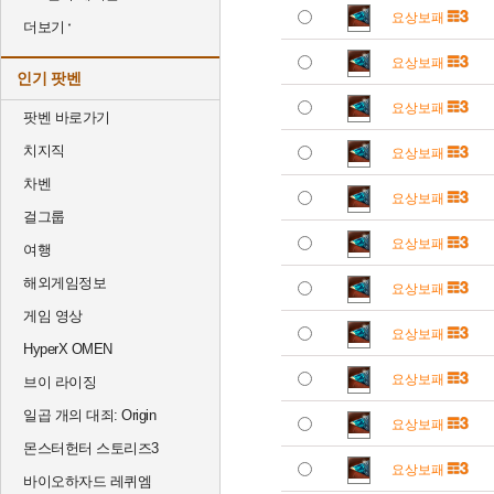
요상보패
더보기
요상보패
인기 팟벤
요상보패
팟벤 바로가기
치지직
요상보패
차벤
요상보패
걸그룹
요상보패
여행
해외게임정보
요상보패
게임 영상
요상보패
HyperX OMEN
요상보패
브이 라이징
일곱 개의 대죄: Origin
요상보패
몬스터헌터 스토리즈3
요상보패
바이오하자드 레퀴엠