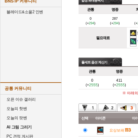
BNS IP 커뮤니티
합성 최대능력치
관통
명중
블레이드&소울2 인벤
0
287
(+
294
)
(+
294
)
(+
필요재료
풀세트 옵션 계산기
관통
명중
0
411
(+
2555
)
(+
2555
)
공통 커뮤니티
※ 아래의
오픈 이슈 갤러리
오늘의 핫벤
오늘의 팟벤
선택
아이콘
아
AI 그림 그리기
요상보패
PC 견적 게시판