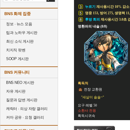
누르기
재사용시간 10% 감소
명중 153, 방어 275, 생명력 11
BNS 화제 집중
후방 회피
재사용시간 3.0초 
정보 · 뉴스 모음
명환파의 내술 (8/8)
팁과 노하우 게시판
최신 소식 게시판
치지직 팟벤
SOOP 게시판
BNS 커뮤니티
BNS NEO 게시판
획득처
전장 교환원
자유 게시판
"새살이 솔솔~"
질문과 답변 게시판
요구 레벨 50
캐릭터 · 의상 자랑 갤러리
소환사 전용
획득시귀속
커마 공유 · 요청 갤러리