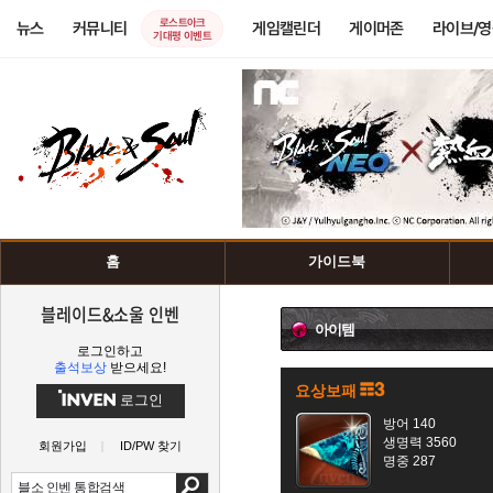
로스트아크
뉴스
커뮤니티
게임캘린더
게이머존
라이브/
기대평 이벤트
홈
가이드북
블레이드&소울 인벤
아이템
로그인하고
출석보상
받으세요!
요상보패
로그인
방어 140
생명력 3560
회원가입
ID/PW 찾기
명중 287