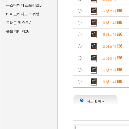
몬스터헌터 스토리즈3
요상보패
바이오하자드 레퀴엠
드래곤 퀘스트7
요상보패
풋볼 매니저26
요상보패
요상보패
요상보패
요상보패
요상보패
나도 한마디