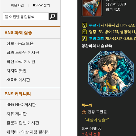
생명력 5070
회원가입
ID/PW 찾기
회피 410
누르기
재사용시간 10% 감소
명중 153, 방어 275, 생명력 11
BNS 화제 집중
후방 회피
재사용시간 3.0초 
정보 · 뉴스 모음
명환파의 내술 (8/8)
팁과 노하우 게시판
최신 소식 게시판
치지직 팟벤
SOOP 게시판
BNS 커뮤니티
BNS NEO 게시판
획득처
전장 교환원
자유 게시판
"새살이 솔솔~"
질문과 답변 게시판
요구 레벨 50
캐릭터 · 의상 자랑 갤러리
소환사 전용