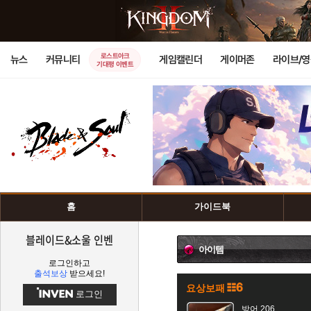
로스트아크
뉴스
커뮤니티
게임캘린더
게이머존
라이브/
기대평 이벤트
홈
가이드북
블레이드&소울 인벤
아이템
로그인하고
출석보상
받으세요!
요상보패
로그인
방어 206