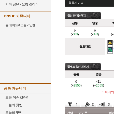
획득시귀속
커마 공유 · 요청 갤러리
BNS IP 커뮤니티
합성 최대능력치
관통
명중
블레이드&소울2 인벤
0
0
(+
345
)
(+
345
)
(+
필요재료
풀세트 옵션 계산기
관통
명중
0
411
(+
2555
)
(+
2555
)
공통 커뮤니티
※ 아래의
오픈 이슈 갤러리
오늘의 핫벤
오늘의 팟벤
선택
아이콘
아