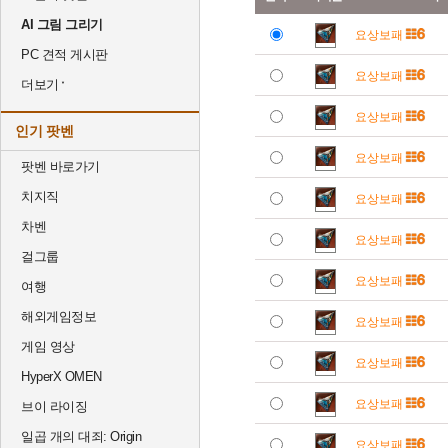
AI 그림 그리기
요상보패
PC 견적 게시판
요상보패
더보기
요상보패
인기 팟벤
요상보패
팟벤 바로가기
치지직
요상보패
차벤
요상보패
걸그룹
요상보패
여행
해외게임정보
요상보패
게임 영상
요상보패
HyperX OMEN
요상보패
브이 라이징
일곱 개의 대죄: Origin
요상보패