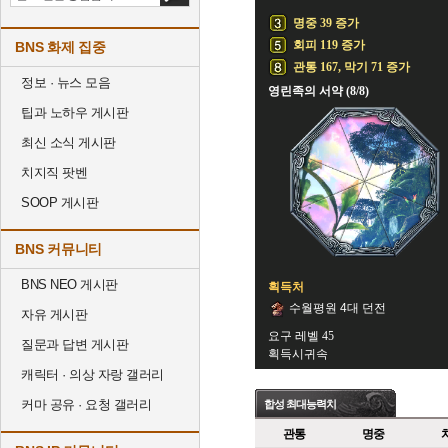
명중 39 증가
회피 119 증가
BNS 화제 집중
관통 167, 막기 71 증가
정보 · 뉴스 모음
영린족의 서약 (8/8)
팁과 노하우 게시판
최신 소식 게시판
치지직 팟벤
SOOP 게시판
BNS 커뮤니티
BNS NEO 게시판
획득처
수월평원 4대 던전
자유 게시판
요구 레벨 45
질문과 답변 게시판
획득시귀속
캐릭터 · 의상 자랑 갤러리
커마 공유 · 요청 갤러리
합성 최대능력치
관통
명중