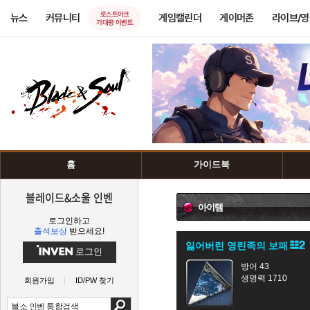
로스트아크
뉴스
커뮤니티
게임캘린더
게이머존
라이브/
기대평 이벤트
홈
가이드북
블레이드&소울 인벤
아이템
로그인하고
출석보상
받으세요!
잃어버린 영린족의 보패
로그인
방어 43
생명력 1710
회원가입
ID/PW 찾기