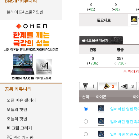
BNS IP 커뮤니티
0
0
(+
81
)
(+
81
)
(
블레이드&소울2 인벤
필요재료
풀세트 옵션 계산기
관통
명중
0
357
(+
736
)
(+
736
)
※ 아래의
공통 커뮤니티
선택
아이콘
아
오픈 이슈 갤러리
잃어버린 영린족
오늘의 핫벤
오늘의 팟벤
잃어버린 영린족
AI 그림 그리기
잃어버린 영린족
PC 견적 게시판