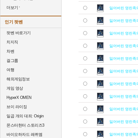
더보기
잃어버린 영린족
잃어버린 영린족
인기 팟벤
팟벤 바로가기
잃어버린 영린족
치지직
잃어버린 영린족
차벤
잃어버린 영린족
걸그룹
여행
잃어버린 영린족
해외게임정보
잃어버린 영린족
게임 영상
잃어버린 영린족
HyperX OMEN
브이 라이징
잃어버린 영린족
일곱 개의 대죄: Origin
잃어버린 영린족
몬스터헌터 스토리즈3
바이오하자드 레퀴엠
잃어버린 영린족