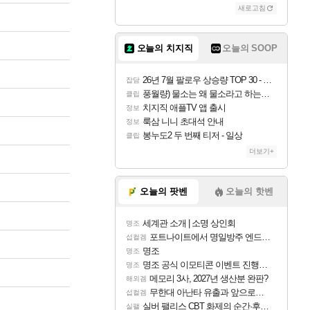
새로고침
오늘의 치지직
오늘의 SOOP
26년 7월 팔로우 상승량 TOP 30 - 월간 치지직
잡담
풍월량) 물소는 왜 물소라고 하는거야? 아! 그만 ㅋㅋ
클립
치지직 애플TV 앱 출시
정보
룩삼 니니 초대석 안내
정보
봉누도2 두 번째 티저 - 일상
클립
더보기+
오늘의 팟벤
오늘의 핫벤
세계관 소개 | 소명 상인회
명조
포트나이트에서 명일방주 엔드필드 [펠리카] 판매 예정
섭컬겜
명조
명조
명조 공식 이모티콘 이벤트 진행해봤습니다! 참여부터 추첨까지????
명조
메모리 3사, 2027년 생산분 완판?
해외겜
무한대 아난타 유출과 앞으로의 예상 (루머)
섭컬겜
실버 팰리스 CBT 화제의 순간·후기 모음
실팰