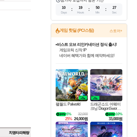
참가자 모집까지 남은 기간
10
19
50
26
Days
Hours
Min
Sec
게임 핫딜 (PC/스팀)
스토어+
비스트 오브 리인카네이션 정식 출시!
게임프릭 신작 IP
네이버 혜택가와 함께 예약하세요!
인벤게임즈 8월 특별 할인!
드래곤소드: 어웨이크닝 입점!
문명 7 특별 할인!
마블 투혼 파이팅 소울즈 정식출시!
귀무자: 검의 길 예약 판매 중!
커세어 코브 출시 기념 할인!
더 렐릭 퍼스트 가디언 정식 출시
베데스다 40주년 기념 할인 중!
캡콤 프렌차이즈 할인 진행 중!
캡콤 일부 상품 상시 할인
스타워즈 은하계 레이서
로블록스 기프트 카드 공식 입점
인기 퍼블리셔 모음!
스팀으로 만나는 드래곤소드!
조선&고려 DLC 출시 예정
마블 히어로 총 출동&화려한 격투!
10% 할인과
해적'섬'을 발전시키자!
설화x하드코어 액션!
베데스다의 명작들을
몬헌, 바하 등 인기 IP를
몬헌 와일즈 & 드래곤즈 도그마2
인벤게임즈에서 10% 추가 적립
Robux를 가장 안전하고
최대 90% 할인가를 만나보세요!
네이버혜택과 함께 만나보세요!
50%할인&추가 적립까지!
네이버 포인트 혜택까지!
이니&베니 혜택까지!
할인&네이버혜택으로 만나보세요!
네이버페이 혜택과 만나보세요!
40주년 프로모션으로 만나보세요!
할인가에 만나보세요!
일부 에디션 상시 할인!
혜택으로 예약 판매 중
편안하게 충전하세요
팰월드 Palworld
드래곤소드 어웨이
크닝 DragonSword A
wakening
5%
32,000
10%
25%
24,000원
33,000원
치명타피해량