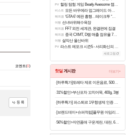
힐링 탐험 게임 Bearly Awesome 챕터 1 트레일러
PV
모든 바우에라 업그레이드 아이템 획득 위치 공략 (89개)
비스트
‘GTA 6’ 예판 흥행…테이크투 “내부 예상 크게 넘어”
해외겜
선녀바위해수욕장
여행
FF7 외전 세계관, 완결편에 집결
해외겜
중국 CXMT, D램 매출 점유율 7%…글로벌 4위로 부상
해외겜
설악산 울산바위
여행
라스트 에포크 시즌5 - 서리화신의 분노 티저
PV
새로고침
코멘트(
0
)
핫딜
게시판
더보기+
[하루특가]토레타 제로 이온음료, 500ml, 24개
31%할인>부산포차 꼬치어묵, 400g, 3봉
[하루특가] 파스퇴르 1무항생제 인증 바른목장 우유, 190ml, 24개
등록
[브랜드데이+슈퍼적립]풀무원 아임리얼100 고농축주스 120ml 24팩, 블루베리 외 4종
56%할인>자연품애 구운계란, 대란, 60구, 1박스