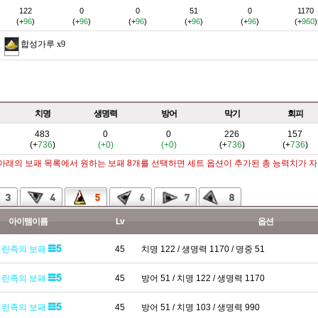
122
0
0
51
0
1170
(+
96
)
(+
96
)
(+
96
)
(+
96
)
(+
96
)
(+
960
)
합성가루
x9
치명
생명력
방어
막기
회피
483
0
0
226
157
(+
736
)
(+0)
(+0)
(+
736
)
(+
736
)
 아래의 보패 목록에서 원하는 보패 8개를 선택하면 세트 옵션이 추가된 총 능력치가 
아이템이름
Lv
옵션
영린족의 보패
45
치명 122 / 생명력 1170 / 명중 51
영린족의 보패
45
방어 51 / 치명 122 / 생명력 1170
영린족의 보패
45
방어 51 / 치명 103 / 생명력 990