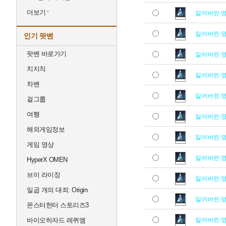
더보기
잃어버린 
잃어버린 
인기 팟벤
팟벤 바로가기
잃어버린 
치지직
잃어버린 
차벤
잃어버린 
걸그룹
여행
잃어버린 
해외게임정보
잃어버린 
게임 영상
잃어버린 
HyperX OMEN
브이 라이징
잃어버린 
일곱 개의 대죄: Origin
잃어버린 
몬스터헌터 스토리즈3
바이오하자드 레퀴엠
잃어버린 