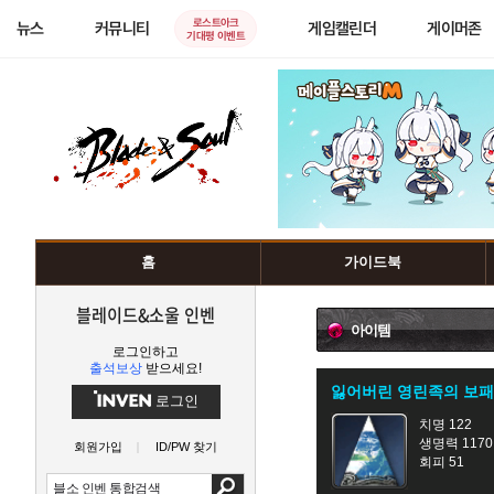
로스트아크
뉴스
커뮤니티
게임캘린더
게이머존
기대평 이벤트
홈
가이드북
블레이드&소울 인벤
아이템
로그인하고
출석보상
받으세요!
잃어버린 영린족의 보패
로그인
치명 122
생명력 1170
회원가입
ID/PW 찾기
회피 51