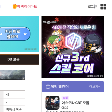
혜택.아이마트
로그인
인
벤
전
체
사
이
트
맵
DB 모음
게임 캘린더
더보기+
45
모집
-
아스오라 CBT 모집
08.19
획득시 귀속