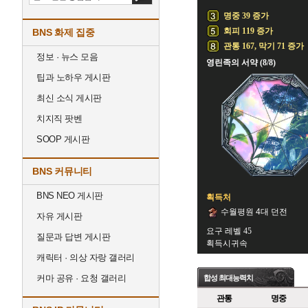
명중 39 증가
회피 119 증가
BNS 화제 집중
관통 167, 막기 71 증가
정보 · 뉴스 모음
영린족의 서약 (8/8)
팁과 노하우 게시판
최신 소식 게시판
치지직 팟벤
SOOP 게시판
BNS 커뮤니티
BNS NEO 게시판
획득처
수월평원 4대 던전
자유 게시판
요구 레벨 45
질문과 답변 게시판
획득시귀속
캐릭터 · 의상 자랑 갤러리
커마 공유 · 요청 갤러리
합성 최대능력치
관통
명중