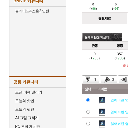
BNS IP 커뮤니티
0
0
(+
96
)
(+
96
)
블레이드&소울2 인벤
필요재료
풀세트 옵션 계산기
관통
명중
0
357
(+
736
)
(+
736
)
※
공통 커뮤니티
선택
아이콘
오픈 이슈 갤러리
잃어버린 
오늘의 핫벤
오늘의 팟벤
잃어버린 
AI 그림 그리기
잃어버린 
PC 견적 게시판