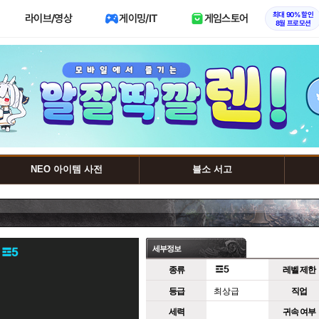
최대 90% 할인
라이브/영상
게이밍/IT
게임스토어
8월 프로모션
NEO 아이템 사전
블소 서고
세부정보
종류
레벨 제한
등급
최상급
직업
세력
귀속 여부