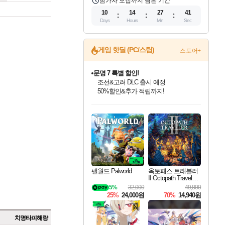
참가자 모집까지 남은 기간
10
14
27
40
Days
Hours
Min
Sec
게임 핫딜 (PC/스팀)
스토어+
문명 7 특별 할인!
조선&고려 DLC 출시 예정
50%할인&추가 적립까지!
인벤게임즈 8월 특별 할인!
드래곤소드: 어웨이크닝 입점!
마블 투혼 파이팅 소울즈 정식출시!
귀무자: 검의 길 예약 판매 중!
비스트 오브 리인카네이션 정식 출시!
커세어 코브 출시 기념 할인!
더 렐릭 퍼스트 가디언 정식 출시
베데스다 40주년 기념 할인 중!
캡콤 프렌차이즈 할인 진행 중!
캡콤 일부 상품 상시 할인
스타워즈 은하계 레이서
로블록스 기프트 카드 공식 입점
인기 퍼블리셔 모음!
스팀으로 만나는 드래곤소드!
마블 히어로 총 출동&화려한 격투!
10% 할인과
게임프릭 신작 IP
해적'섬'을 발전시키자!
설화x하드코어 액션!
베데스다의 명작들을
몬헌, 바하 등 인기 IP를
몬헌 와일즈 & 드래곤즈 도그마2
인벤게임즈에서 10% 추가 적립
Robux를 가장 안전하고
최대 90% 할인가를 만나보세요!
네이버혜택과 함께 만나보세요!
네이버 포인트 혜택까지!
이니&베니 혜택까지!
네이버 혜택가와 함께 예약하세요!
할인&네이버혜택으로 만나보세요!
네이버페이 혜택과 만나보세요!
40주년 프로모션으로 만나보세요!
할인가에 만나보세요!
일부 에디션 상시 할인!
혜택으로 예약 판매 중
편안하게 충전하세요
팰월드 Palworld
옥토패스 트래블러
II Octopath Traveler I
I
5%
32,000
49,800
25%
24,000원
70%
14,940원
치명타피해량