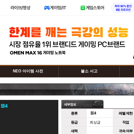
최대 90% 할인
라이브/영상
게이밍/IT
게임스토어
8월 프로모션
NEO 아이템 사전
블소 서고
세부정보
종류
레벨 제한
등급
최상급
직업
세력
귀속 여부