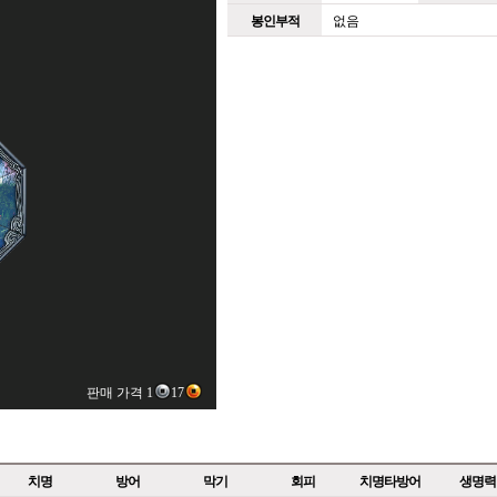
봉인부적
없음
판매 가격 1
17
치명
방어
막기
회피
치명타방어
생명력