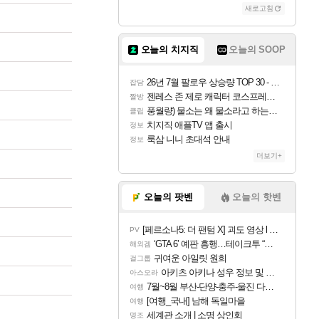
새로고침
오늘의 치지직
오늘의 SOOP
26년 7월 팔로우 상승량 TOP 30 - 월간 치지직
잡담
젠레스 존 제로 캐릭터 코스프레한 꽁주
짤방
풍월량) 물소는 왜 물소라고 하는거야? 아! 그만 ㅋㅋ
클립
치지직 애플TV 앱 출시
정보
룩삼 니니 초대석 안내
정보
더보기+
오늘의 팟벤
오늘의 핫벤
[페르소나5: 더 팬텀 X] 괴도 영상 l 타카마키 안·댄싱 스타
PV
‘GTA 6’ 예판 흥행…테이크투 “내부 예상 크게 넘어”
해외겜
귀여운 아일릿 원희
걸그룹
아키츠 아키나 성우 정보 및 주요 필모
아스오라
7월~8월 부산-단양-충주-울진 다녀왔어요~
여행
[여행_국내] 남해 독일마을
여행
세계관 소개 | 소명 상인회
명조