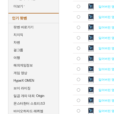
더보기
잃어버린 
잃어버린 
인기 팟벤
팟벤 바로가기
잃어버린 
치지직
잃어버린 
차벤
잃어버린 
걸그룹
여행
잃어버린 
해외게임정보
잃어버린 
게임 영상
잃어버린 
HyperX OMEN
브이 라이징
잃어버린 
일곱 개의 대죄: Origin
잃어버린 
몬스터헌터 스토리즈3
바이오하자드 레퀴엠
잃어버린 