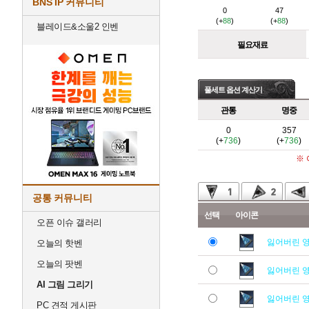
BNS IP 커뮤니티
0
47
(+
88
)
(+
88
)
블레이드&소울2 인벤
필요재료
풀세트 옵션 계산기
관통
명중
0
357
(+
736
)
(+
736
)
※
공통 커뮤니티
선택
아이콘
오픈 이슈 갤러리
잃어버린 
오늘의 핫벤
오늘의 팟벤
잃어버린 
AI 그림 그리기
잃어버린 
PC 견적 게시판