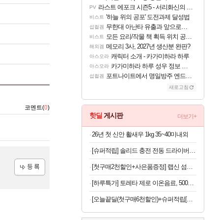
라스트 에포크 시즌5 - 서리화신의 분노 티저
PV
'하늘 위의 공포' 도전과제 달성법
비스트
무한대 아난타 유출과 앞으로의 예상 (루머)
섭컬겜
모든 요리/작물 책 획득 위치 공략 (36개) - 미식가 도전과제
비스트
메모리 3사, 2027년 생산분 완판?
해외겜
캐릭터 소개 - 카가미하라 하루
아스오라
카가미하라 하루 성우 정보 및 주요 필모
아스오라
포트나이트에서 명일방주 엔드필드 [펠리카] 판매 예정
섭컬겜
새로고침
코멘트(
0
)
핫딜
게시판
더보기+
26년 첫 신안 활새우 1kg 35~40미내외
[슈퍼적립] 솔리드 충전 전동 드라이버 드릴 가정용 미니 소형 무선 세트 스크류 S-MD40
[첫구매2천할인+사은품증정] 랩신 섬유항균제 2L용기 2개 + 세탁세제 300ML 2개 증정
등록
[하루특가] 토레타 제로 이온음료, 500ml, 24개
[오늘끝딜(첫구매6천할인)+슈퍼적립[네이버 단독] 셀렉스 프로핏 버라이어티팩(총 8입)