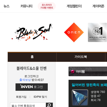
로스트아크
뉴스
커뮤니티
게임캘린더
게이머존
기대평 이벤트
홈
가이드북
블레이드&소울 인벤
아이템
로그인하고
출석보상
받으세요!
잃어버린 영린족의 보패
로그인
생명력 760
명중 47
회원가입
ID/PW 찾기
회피 78