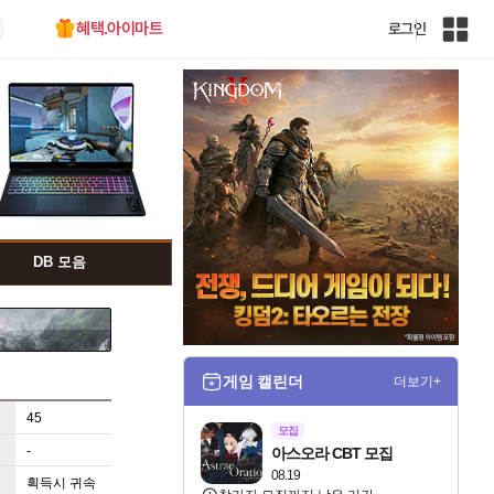
혜택.아이마트
로그인
인
벤
전
체
사
이
트
맵
DB 모음
게임 캘린더
더보기+
45
모집
-
아스오라 CBT 모집
08.19
획득시 귀속