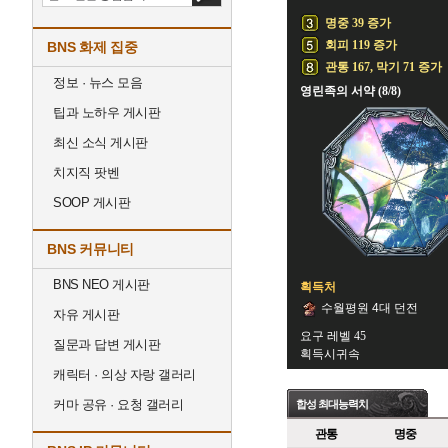
명중 39 증가
회피 119 증가
BNS 화제 집중
관통 167, 막기 71 증가
정보 · 뉴스 모음
영린족의 서약 (8/8)
팁과 노하우 게시판
최신 소식 게시판
치지직 팟벤
SOOP 게시판
BNS 커뮤니티
BNS NEO 게시판
획득처
수월평원 4대 던전
자유 게시판
요구 레벨 45
질문과 답변 게시판
획득시귀속
캐릭터 · 의상 자랑 갤러리
커마 공유 · 요청 갤러리
합성 최대능력치
관통
명중