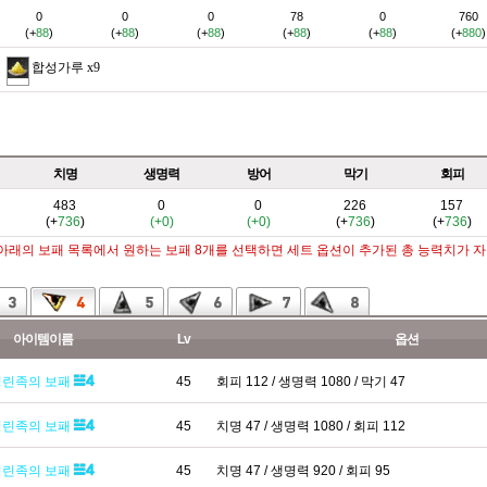
0
0
0
78
0
760
(+
88
)
(+
88
)
(+
88
)
(+
88
)
(+
88
)
(+
880
)
합성가루
x9
치명
생명력
방어
막기
회피
483
0
0
226
157
(+
736
)
(+0)
(+0)
(+
736
)
(+
736
)
 아래의 보패 목록에서 원하는 보패 8개를 선택하면 세트 옵션이 추가된 총 능력치가 
아이템이름
Lv
옵션
영린족의 보패
45
회피 112 / 생명력 1080 / 막기 47
영린족의 보패
45
치명 47 / 생명력 1080 / 회피 112
영린족의 보패
45
치명 47 / 생명력 920 / 회피 95