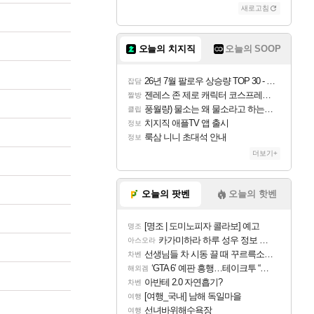
새로고침
오늘의 치지직
오늘의 SOOP
26년 7월 팔로우 상승량 TOP 30 - 월간 치지직
잡담
젠레스 존 제로 캐릭터 코스프레한 꽁주
짤방
풍월량) 물소는 왜 물소라고 하는거야? 아! 그만 ㅋㅋ
클립
치지직 애플TV 앱 출시
정보
룩삼 니니 초대석 안내
정보
더보기+
오늘의 팟벤
오늘의 핫벤
[명조 | 도미노피자 콜라보] 예고
명조
카가미하라 하루 성우 정보 및 주요 필모
아스오라
선생님들 차 시동 끌 때 꾸르륵소리나는데
차벤
‘GTA 6’ 예판 흥행…테이크투 “내부 예상 크게 넘어”
해외겜
아반테 2.0 자연흡기?
차벤
[여행_국내] 남해 독일마을
여행
선녀바위해수욕장
여행