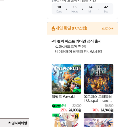
참가자 모집까지 남은 기간
10
13
14
41
Days
Hours
Min
Sec
게임 핫딜 (PC/스팀)
스토어+
더 렐릭 퍼스트 가디언 정식 출시
설화x하드코어 액션!
네이버페이 혜택과 만나보세요!
인벤게임즈 8월 특별 할인!
드래곤소드: 어웨이크닝 입점!
문명 7 특별 할인!
마블 투혼 파이팅 소울즈 정식출시!
귀무자: 검의 길 예약 판매 중!
비스트 오브 리인카네이션 정식 출시!
커세어 코브 출시 기념 할인!
베데스다 40주년 기념 할인 중!
캡콤 프렌차이즈 할인 진행 중!
캡콤 일부 상품 상시 할인
스타워즈 은하계 레이서
로블록스 기프트 카드 공식 입점
인기 퍼블리셔 모음!
스팀으로 만나는 드래곤소드!
조선&고려 DLC 출시 예정
마블 히어로 총 출동&화려한 격투!
10% 할인과
게임프릭 신작 IP
해적'섬'을 발전시키자!
베데스다의 명작들을
몬헌, 바하 등 인기 IP를
몬헌 와일즈 & 드래곤즈 도그마2
인벤게임즈에서 10% 추가 적립
Robux를 가장 안전하고
최대 90% 할인가를 만나보세요!
네이버혜택과 함께 만나보세요!
50%할인&추가 적립까지!
네이버 포인트 혜택까지!
이니&베니 혜택까지!
네이버 혜택가와 함께 예약하세요!
할인&네이버혜택으로 만나보세요!
40주년 프로모션으로 만나보세요!
할인가에 만나보세요!
일부 에디션 상시 할인!
혜택으로 예약 판매 중
편안하게 충전하세요
팰월드 Palworld
옥토패스 트래블러
II Octopath Traveler I
I
5%
32,000
49,800
25%
24,000원
70%
14,940원
치명타피해량