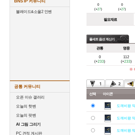
BNS IP 커뮤니티
0
0
(+
27
)
(+
27
)
블레이드&소울2 인벤
필요재료
풀세트 옵션 계산기
관통
명중
0
112
(+
233
)
(+
233
)
※
공통 커뮤니티
선택
아이콘
오픈 이슈 갤러리
도깨비왕 
오늘의 핫벤
오늘의 팟벤
도깨비왕 
AI 그림 그리기
도깨비왕 
PC 견적 게시판