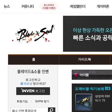
로스트아크
뉴스
커뮤니티
게임캘린더
게이머존
기대평 이벤트
홈
가이드북
블레이드&소울 인벤
아이템
로그인하고
출석보상
받으세요!
도깨비왕 막기보패
로그인
생명력 690
막기 75
회원가입
ID/PW 찾기