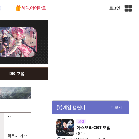
혜택.아이마트
로그인
인
벤
전
체
사
이
트
맵
DB 모음
게임 캘린더
더보기+
41
모집
-
아스오라 CBT 모집
08.19
획득시 귀속