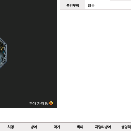
봉인부적
없음
판매 가격 93
치명
방어
막기
회피
치명타방어
생명력