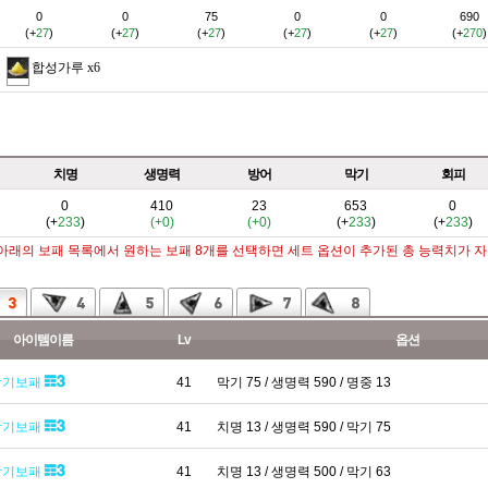
0
0
75
0
0
690
(+
27
)
(+
27
)
(+
27
)
(+
27
)
(+
27
)
(+
270
)
합성가루
x6
치명
생명력
방어
막기
회피
0
410
23
653
0
(+
233
)
(+0)
(+0)
(+
233
)
(+
233
)
 아래의 보패 목록에서 원하는 보패 8개를 선택하면 세트 옵션이 추가된 총 능력치가 
아이템이름
Lv
옵션
막기보패
41
막기 75 / 생명력 590 / 명중 13
막기보패
41
치명 13 / 생명력 590 / 막기 75
막기보패
41
치명 13 / 생명력 500 / 막기 63