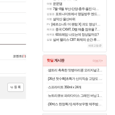
운문댐
여행
7월~8월 부산-단양-충주-울진 다녀왔어요~
여행
포트나이트에서 명일방주 엔드필드 [펠리카] 판매 예정
섭컬겜
설악산 울산바위
여행
[페르소나5: 더 팬텀 X] 괴도 영상 l 타카마키 안·댄싱 스타
PV
중국 CXMT, D램 매출 점유율 7%…글로벌 4위로 부상
해외겜
60프레임 나오는데 정상일까요?
레퀴엠
실버 팰리스 CBT 화제의 순간·후기 모음
실팰
새로고침
코멘트(
0
)
핫딜
게시판
더보기+
샘트리 촉촉한 맛병아리콩 오리지널 20개
[26년 첫수확]초특가 산지직송 고당도 딱복 차돌복숭아, 1박스, 2kg (9-10과)
스프라이트 350ml x 24개
등록
뉴트리큐브 파라다이스 그레인 버닝 120정
(30박스 한정특가) 제주보우짱 제주밤호박 미니단호박 로얄과 5kg