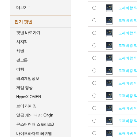
더보기
도깨비왕 
도깨비왕 
인기 팟벤
팟벤 바로가기
도깨비왕 
치지직
도깨비왕 
차벤
도깨비왕 
걸그룹
여행
도깨비왕 
해외게임정보
도깨비왕 
게임 영상
도깨비왕 
HyperX OMEN
브이 라이징
도깨비왕 
일곱 개의 대죄: Origin
도깨비왕 
몬스터헌터 스토리즈3
바이오하자드 레퀴엠
도깨비왕 