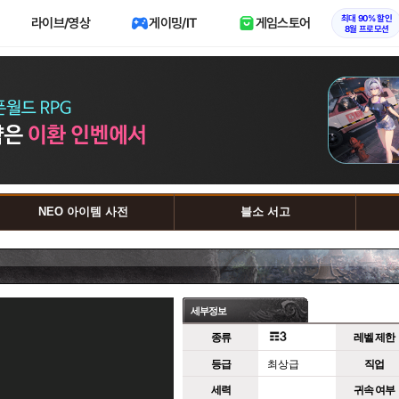
최대 90% 할인
라이브/영상
게이밍/IT
게임스토어
8월 프로모션
NEO 아이템 사전
블소 서고
세부정보
종류
레벨 제한
등급
최상급
직업
세력
귀속 여부