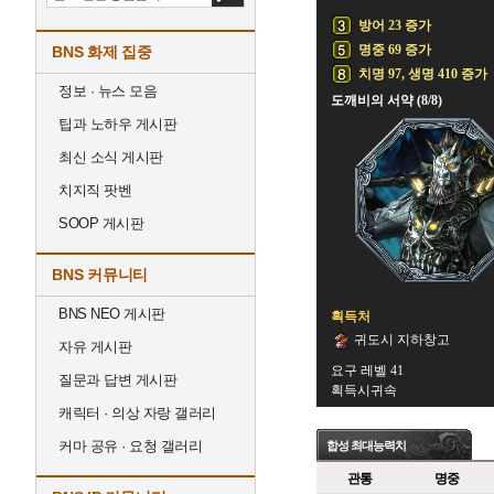
방어 23 증가
명중 69 증가
BNS 화제 집중
치명 97, 생명 410 증가
정보 · 뉴스 모음
도깨비의 서약 (8/8)
팁과 노하우 게시판
최신 소식 게시판
치지직 팟벤
SOOP 게시판
BNS 커뮤니티
BNS NEO 게시판
획득처
귀도시 지하창고
자유 게시판
요구 레벨 41
질문과 답변 게시판
획득시귀속
캐릭터 · 의상 자랑 갤러리
커마 공유 · 요청 갤러리
합성 최대능력치
관통
명중