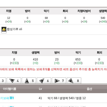
치명
방어
막기
회피
치명타방어
생명력
12
0
68
0
0
540
(+
24
)
(+
24
)
(+
24
)
(+
24
)
(+
24
)
(+
240
)
합성가루
x6
치명
생명력
방어
막기
회피
0
410
23
653
0
(+
233
)
(+0)
(+0)
(+
233
)
(+
233
)
 아래의 보패 목록에서 원하는 보패 8개를 선택하면 세트 옵션이 추가된 총 능력치가 
아이템이름
Lv
옵션
막기보패
41
막기 68 / 생명력 540 / 명중 12