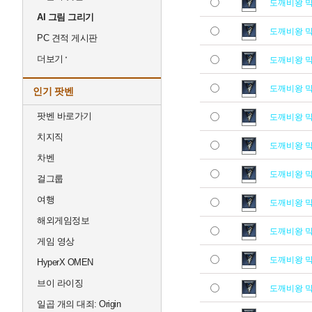
도깨비왕 
AI 그림 그리기
도깨비왕 
PC 견적 게시판
더보기
도깨비왕 
도깨비왕 
인기 팟벤
팟벤 바로가기
도깨비왕 
치지직
도깨비왕 
차벤
도깨비왕 
걸그룹
여행
도깨비왕 
해외게임정보
도깨비왕 
게임 영상
도깨비왕 
HyperX OMEN
브이 라이징
도깨비왕 
일곱 개의 대죄: Origin