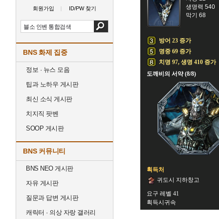
생명력 540
회원가입
ID/PW 찾기
막기 68
방어 23 증가
명중 69 증가
BNS 화제 집중
치명 97, 생명 410 증가
정보 · 뉴스 모음
도깨비의 서약 (8/8)
팁과 노하우 게시판
최신 소식 게시판
치지직 팟벤
SOOP 게시판
BNS 커뮤니티
BNS NEO 게시판
획득처
귀도시 지하창고
자유 게시판
요구 레벨 41
질문과 답변 게시판
획득시귀속
캐릭터 · 의상 자랑 갤러리