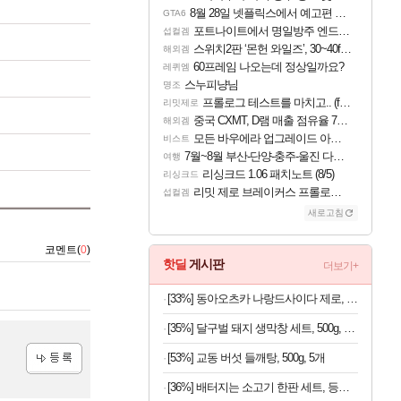
8월 28일 넷플릭스에서 예고편 공개 예정
GTA6
포트나이트에서 명일방주 엔드필드 [펠리카] 판매 예정
섭컬겜
스위치2판 ‘몬헌 와일즈’, 30~40fps 목표 추정
해외겜
60프레임 나오는데 정상일까요?
레퀴엠
스누피냥님
명조
프롤로그 테스트를 마치고.. (feat. 리아)
리밋제로
중국 CXMT, D램 매출 점유율 7%…글로벌 4위로 부상
해외겜
모든 바우에라 업그레이드 아이템 획득 위치 공략 (89개)
비스트
7월~8월 부산-단양-충주-울진 다녀왔어요~
여행
리싱크드 1.06 패치노트 (8/5)
리싱크드
리밋 제로 브레이커스 프롤로그 테스트 후기 영상 업로드
섭컬겜
새로고침
코멘트(
0
)
핫딜
게시판
더보기+
[33%] 동아오츠카 나랑드사이다 제로, 오리지널, 345ml, 24개
[35%] 달구벌 돼지 생막창 세트, 500g, 2봉
[53%] 교동 버섯 들깨탕, 500g, 5개
등록
[36%] 배터지는 소고기 한판 세트, 등심살 300g + 살치살 200g + 부채살 200g + 갈비살 200g + 우삼겹 300g, 1.2kg, 1세트