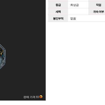
등급
최상급
직업
세력
귀속 여부
봉인부적
없음
판매 가격 93