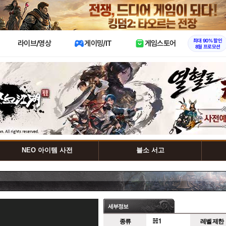
X
최대 90% 할인
라이브/영상
게이밍/IT
게임스토어
8월 프로모션
NEO 아이템 사전
블소 서고
세부정보
종류
레벨 제한