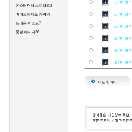
도깨비왕 
몬스터헌터 스토리즈3
바이오하자드 레퀴엠
도깨비왕 
드래곤 퀘스트7
도깨비왕 
풋볼 매니저26
도깨비왕 
도깨비왕 
도깨비왕 
나도 한마디