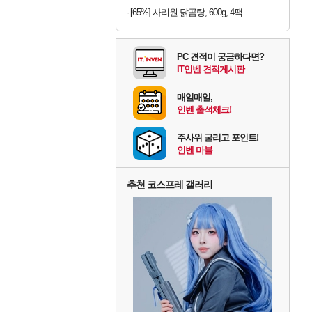
[65%] 사리원 닭곰탕, 600g, 4팩
PC 견적이 궁금하다면?
IT인벤 견적게시판
매일매일,
인벤 출석체크!
주사위 굴리고 포인트!
인벤 마블
추천 코스프레 갤러리