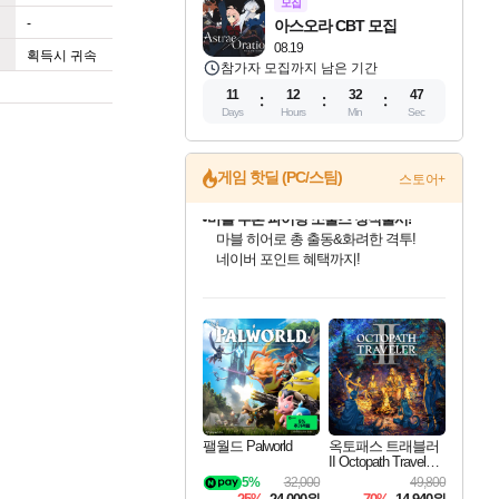
모집
-
아스오라 CBT 모집
08.19
획득시 귀속
참가자 모집까지 남은 기간
11
12
32
47
Days
Hours
Min
Sec
게임 핫딜 (PC/스팀)
스토어+
귀무자: 검의 길 예약 판매 중!
10% 할인과
이니&베니 혜택까지!
인벤게임즈 8월 특별 할인!
드래곤소드: 어웨이크닝 입점!
문명 7 특별 할인!
마블 투혼 파이팅 소울즈 정식출시!
비스트 오브 리인카네이션 정식 출시!
커세어 코브 출시 기념 할인!
더 렐릭 퍼스트 가디언 정식 출시
베데스다 40주년 기념 할인 중!
캡콤 프렌차이즈 할인 진행 중!
캡콤 일부 상품 상시 할인
스타워즈 은하계 레이서
로블록스 기프트 카드 공식 입점
인기 퍼블리셔 모음!
스팀으로 만나는 드래곤소드!
조선&고려 DLC 출시 예정
마블 히어로 총 출동&화려한 격투!
게임프릭 신작 IP
해적'섬'을 발전시키자!
설화x하드코어 액션!
베데스다의 명작들을
몬헌, 바하 등 인기 IP를
몬헌 와일즈 & 드래곤즈 도그마2
인벤게임즈에서 10% 추가 적립
Robux를 가장 안전하고
최대 90% 할인가를 만나보세요!
네이버혜택과 함께 만나보세요!
50%할인&추가 적립까지!
네이버 포인트 혜택까지!
네이버 혜택가와 함께 예약하세요!
할인&네이버혜택으로 만나보세요!
네이버페이 혜택과 만나보세요!
40주년 프로모션으로 만나보세요!
할인가에 만나보세요!
일부 에디션 상시 할인!
혜택으로 예약 판매 중
편안하게 충전하세요
팰월드 Palworld
옥토패스 트래블러
II Octopath Traveler I
I
5%
32,000
49,800