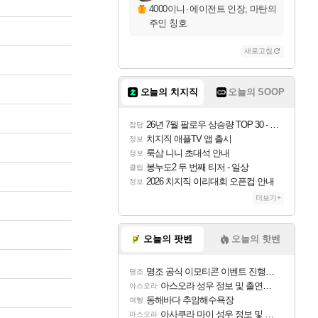
4000이니
·
에이전트 인장, 마탄의
주인 칭호
새로고침
오늘의 치지직
오늘의 SOOP
26년 7월 팔로우 상승량 TOP 30 - 월간 치지직
잡담
치지직 애플TV 앱 출시
정보
룩삼 니니 초대석 안내
정보
봉누도2 두 번째 티저 - 일상
클립
2026 치지직 이리대회 오픈컵 안내
정보
더보기+
오늘의 팟벤
오늘의 핫벤
명조 공식 이모티콘 이벤트 진행해봤습니다! 참여부터 추첨까지????
명조
아스오라 성우 정보 및 출연작 모음
아스오라
동해바다 추암해수욕장
여행
아사쿠라 마이 성우 정보 및 주요 필모
아스오라