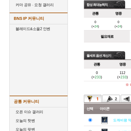
커마 공유 · 요청 갤러리
합성 최대능력치
관통
명중
BNS IP 커뮤니티
0
0
(+
24
)
(+
24
)
블레이드&소울2 인벤
필요재료
풀세트 옵션 계산기
관통
명중
0
112
(+
233
)
(+
233
)
※
공통 커뮤니티
선택
아이콘
오픈 이슈 갤러리
도깨비왕 
오늘의 핫벤
오늘의 팟벤