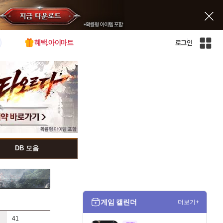
혜택.아이마트
로그인
인
벤
전
체
사
이
트
맵
DB 모음
게임 캘린더
더보기+
41