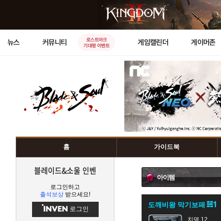
로스트아크
뉴스
커뮤니티
게임캘린더
게이머존
기대평 이벤트
홈
가이드북
블레이드&소울 인벤
아이템
로그인하고
출석보상
받으세요!
도깨비왕 막기보패
로그인
치명 12