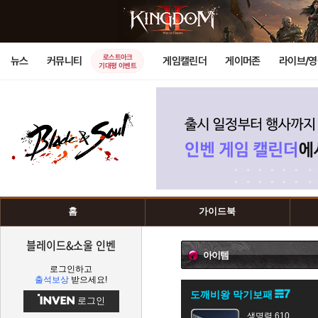
로스트아크
뉴스
커뮤니티
게임캘린더
게이머존
라이브/
기대평 이벤트
홈
가이드북
블레이드&소울 인벤
아이템
로그인하고
출석보상
받으세요!
도깨비왕 막기보패
로그인
생명력 610