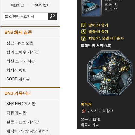
명중 16
회원가입
ID/PW 찾기
막기 77
방어 23 증가
명중 69 증가
BNS 화제 집중
치명 97, 생명 410 증가
정보 · 뉴스 모음
도깨비의 서약 (8/8)
팁과 노하우 게시판
최신 소식 게시판
치지직 팟벤
SOOP 게시판
BNS 커뮤니티
BNS NEO 게시판
획득처
귀도시 지하창고
자유 게시판
요구 레벨 41
질문과 답변 게시판
획득시귀속
캐릭터 · 의상 자랑 갤러리