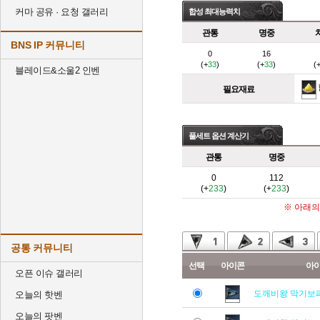
커마 공유 · 요청 갤러리
합성 최대능력치
관통
명중
BNS IP 커뮤니티
0
16
(+
33
)
(+
33
)
(
블레이드&소울2 인벤
필요재료
풀세트 옵션 계산기
관통
명중
0
112
(+
233
)
(+
233
)
※ 아래의
공통 커뮤니티
선택
아이콘
아
오픈 이슈 갤러리
도깨비왕 막기보
오늘의 핫벤
오늘의 팟벤