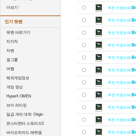
더보기
투전 치명보패
투전 치명보패
인기 팟벤
팟벤 바로가기
투전 치명보패
치지직
투전 치명보패
차벤
투전 치명보패
걸그룹
여행
투전 치명보패
해외게임정보
투전 치명보패
게임 영상
투전 치명보패
HyperX OMEN
브이 라이징
투전 치명보패
일곱 개의 대죄: Origin
투전 치명보패
몬스터헌터 스토리즈3
바이오하자드 레퀴엠
투전 치명보패