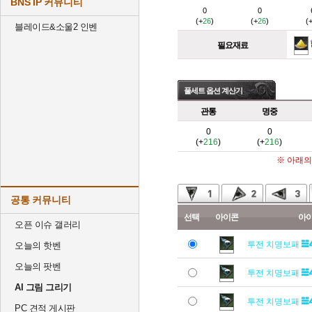
BNS IP 커뮤니티
0
0
(+
26
)
(+
26
)
(
블레이드&소울2 인벤
필요재료
풀세트 옵션 계산기
관통
명중
0
0
(+
216
)
(+
216
)
※ 아래의
공통 커뮤니티
선택
아이콘
아
오픈 이슈 갤러리
투전 치명보패
오늘의 핫벤
오늘의 팟벤
투전 치명보패
AI 그림 그리기
투전 치명보패
PC 견적 게시판