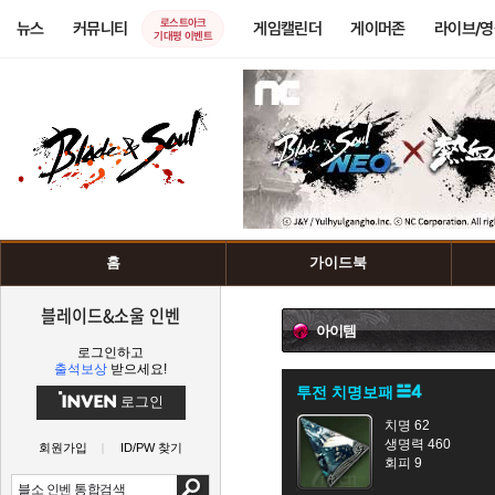
로스트아크
뉴스
커뮤니티
게임캘린더
게이머존
라이브/
기대평 이벤트
홈
가이드북
블레이드&소울 인벤
아이템
로그인하고
출석보상
받으세요!
투전 치명보패
로그인
치명 62
생명력 460
회원가입
ID/PW 찾기
회피 9