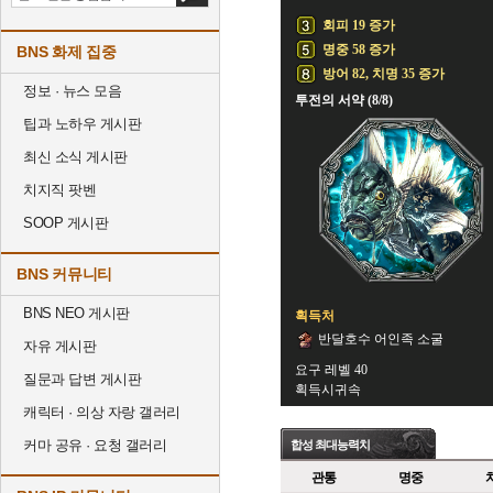
회피 19 증가
명중 58 증가
BNS 화제 집중
방어 82, 치명 35 증가
정보 · 뉴스 모음
투전의 서약 (8/8)
팁과 노하우 게시판
최신 소식 게시판
치지직 팟벤
SOOP 게시판
BNS 커뮤니티
BNS NEO 게시판
획득처
반달호수 어인족 소굴
자유 게시판
요구 레벨 40
질문과 답변 게시판
획득시귀속
캐릭터 · 의상 자랑 갤러리
커마 공유 · 요청 갤러리
합성 최대능력치
관통
명중