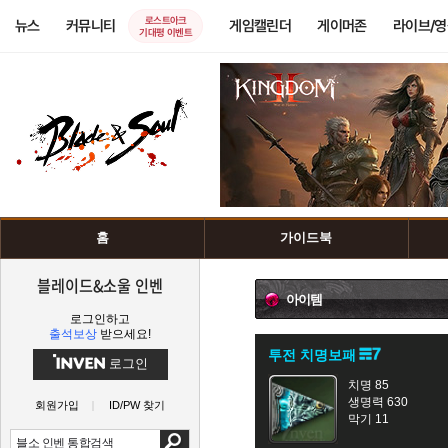
로스트아크
뉴스
커뮤니티
게임캘린더
게이머존
라이브/
기대평 이벤트
홈
가이드북
블레이드&소울 인벤
아이템
로그인하고
출석보상
받으세요!
투전 치명보패
로그인
치명 85
생명력 630
회원가입
ID/PW 찾기
막기 11