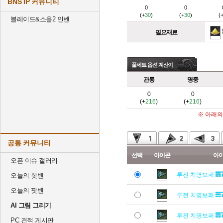
BNS IP 커뮤니티
0
0
(+
30
)
(+
30
)
(
블레이드&소울2 인벤
필요재료
풀세트 옵션 계산기
관통
명중
0
0
(+
216
)
(+
216
)
※ 아래의
공통 커뮤니티
선택
아이콘
아
오픈 이슈 갤러리
투전 치명보패
오늘의 핫벤
오늘의 팟벤
투전 치명보패
AI 그림 그리기
투전 치명보패
PC 견적 게시판