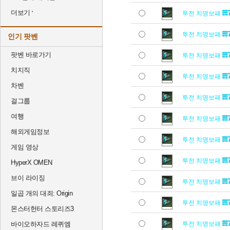
더보기
투전 치명보패
투전 치명보패
인기 팟벤
팟벤 바로가기
투전 치명보패
치지직
투전 치명보패
차벤
투전 치명보패
걸그룹
여행
투전 치명보패
해외게임정보
투전 치명보패
게임 영상
투전 치명보패
HyperX OMEN
브이 라이징
투전 치명보패
일곱 개의 대죄: Origin
투전 치명보패
몬스터헌터 스토리즈3
바이오하자드 레퀴엠
투전 치명보패