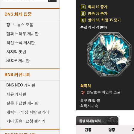
회피 19 증가
명중 58 증가
BNS 화제 집중
방어 82, 치명 35 증가
정보 · 뉴스 모음
투전의 서약 (8/8)
팁과 노하우 게시판
최신 소식 게시판
치지직 팟벤
SOOP 게시판
BNS 커뮤니티
BNS NEO 게시판
획득처
반달호수 어인족 소굴
자유 게시판
요구 레벨 40
질문과 답변 게시판
획득시귀속
캐릭터 · 의상 자랑 갤러리
커마 공유 · 요청 갤러리
합성 최대능력치
관통
명중