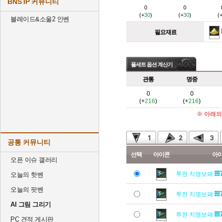
BNS IP 커뮤니티
0
0
(+
30
)
(+
30
)
(
블레이드&소울2 인벤
필요재료
풀세트 옵션 계산기
관통
명중
0
0
(+
216
)
(+
216
)
※ 아래의
공통 커뮤니티
선택
아이콘
아
오픈 이슈 갤러리
투전 치명보패
오늘의 핫벤
오늘의 팟벤
투전 치명보패
AI 그림 그리기
투전 치명보패
PC 견적 게시판