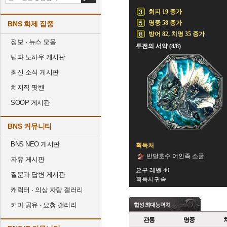
회피 19 증가
명중 58 증가
BNS 화제 집중
방어 82, 치명 35 증가
정보 · 뉴스 모음
투전의 서약 (8/8)
팁과 노하우 게시판
최신 소식 게시판
치지직 팟벤
SOOP 게시판
BNS 커뮤니티
BNS NEO 게시판
획득처
반달호수 어인족 소굴
자유 게시판
요구 레벨 40
질문과 답변 게시판
획득시귀속
캐릭터 · 의상 자랑 갤러리
커마 공유 · 요청 갤러리
합성 최대능력치
관통
명중