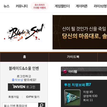
로스트아크
뉴스
커뮤니티
게임캘린더
게이머존
라이브/
기대평 이벤트
홈
가이드북
블레이드&소울 인벤
아이템
로그인하고
출석보상
받으세요!
투전 치명보패
로그인
치명 85
생명력 630
회원가입
ID/PW 찾기
회피 11