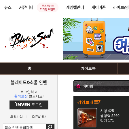
로스트아크
뉴스
커뮤니티
게임캘린더
게이머존
라이브/
기대평 이벤트
홈
가이드북
블레이드&소울 인벤
아이템
로그인하고
출석보상
받으세요!
검영보패
로그인
치명 425
생명력 5260
회원가입
ID/PW 찾기
막기 171