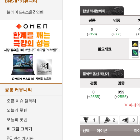
BNS IP 커뮤니티
합성 최대능력치
블레이드&소울2 인벤
관통
명중
0
0
(+
358
)
(+
358
)
(+
필요재료
풀세트 옵션 계산기
관통
명중
공통 커뮤니티
0
859
(+
2555
)
(+
2555
)
오픈 이슈 갤러리
※ 아래의
오늘의 핫벤
오늘의 팟벤
AI 그림 그리기
선택
아이콘
아
PC 견적 게시판