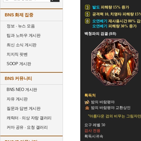
발도
피해량 15% 증가
공격력 10, 치명타 피해량 15%
BNS 화제 집중
오연베기
재사용시간 80% 
정보 · 뉴스 모음
오연베기
피해량 30% 증가
백청파의 검결 (8/8)
팁과 노하우 게시판
최신 소식 게시판
치지직 팟벤
SOOP 게시판
BNS 커뮤니티
BNS NEO 게시판
획득처
자유 게시판
밤의 바람평야
밤의 바람평야 교환상인
질문과 답변 게시판
"아름다운 검의 비무는 그림자만
캐릭터 · 의상 자랑 갤러리
요구 레벨 50
커마 공유 · 요청 갤러리
검사 전용
획득시귀속