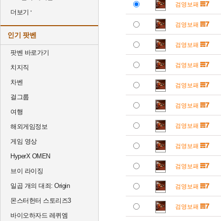
검영보패
더보기
검영보패
인기 팟벤
검영보패
팟벤 바로가기
검영보패
치지직
차벤
검영보패
걸그룹
검영보패
여행
검영보패
해외게임정보
게임 영상
검영보패
HyperX OMEN
검영보패
브이 라이징
일곱 개의 대죄: Origin
검영보패
몬스터헌터 스토리즈3
검영보패
바이오하자드 레퀴엠