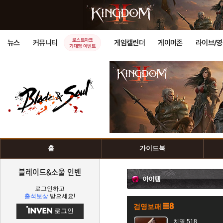
로스트아크
뉴스
커뮤니티
게임캘린더
게이머존
라이브/
기대평 이벤트
홈
가이드북
블레이드&소울 인벤
아이템
로그인하고
출석보상
받으세요!
검영보패
로그인
치명 518