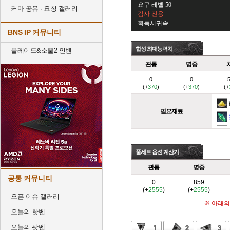
요구 레벨 50
커마 공유 · 요청 갤러리
검사 전용
획득시귀속
BNS IP 커뮤니티
합성 최대능력치
블레이드&소울2 인벤
관통
명중
0
0
(+
370
)
(+
370
)
(+
필요재료
풀세트 옵션 계산기
관통
명중
공통 커뮤니티
0
859
(+
2555
)
(+
2555
)
오픈 이슈 갤러리
※ 아래의
오늘의 핫벤
오늘의 팟벤