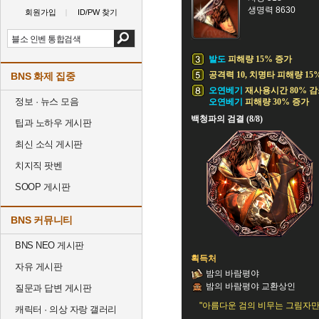
생명력 8630
회원가입
ID/PW 찾기
발도
피해량 15% 증가
공격력 10, 치명타 피해량 15%
BNS 화제 집중
오연베기
재사용시간 80% 
정보 · 뉴스 모음
오연베기
피해량 30% 증가
백청파의 검결 (8/8)
팁과 노하우 게시판
최신 소식 게시판
치지직 팟벤
SOOP 게시판
BNS 커뮤니티
BNS NEO 게시판
획득처
자유 게시판
밤의 바람평야
밤의 바람평야 교환상인
질문과 답변 게시판
"아름다운 검의 비무는 그림자만
캐릭터 · 의상 자랑 갤러리