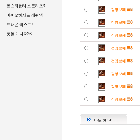
몬스터헌터 스토리즈3
검영보패
바이오하자드 레퀴엠
검영보패
드래곤 퀘스트7
풋볼 매니저26
검영보패
검영보패
검영보패
검영보패
검영보패
검영보패
나도 한마디