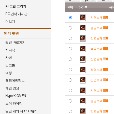
AI 그림 그리기
선택
아이콘
아
PC 견적 게시판
검영보패
더보기
검영보패
인기 팟벤
검영보패
팟벤 바로가기
검영보패
치지직
차벤
검영보패
걸그룹
검영보패
여행
검영보패
해외게임정보
게임 영상
검영보패
HyperX OMEN
검영보패
브이 라이징
일곱 개의 대죄: Origin
검영보패