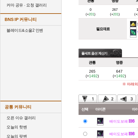
관통
명중
커마 공유 · 요청 갤러리
0
267
(+
201
)
(+
201
)
(+
BNS IP 커뮤니티
필요재료
블레이드&소울2 인벤
풀세트 옵션 계산기
관통
명중
265
647
(+
1492
)
(+
1492
)
※ 아래의
공통 커뮤니티
선택
아이콘
아
오픈 이슈 갤러리
배이도보패
오늘의 핫벤
배이도보패
오늘의 팟벤