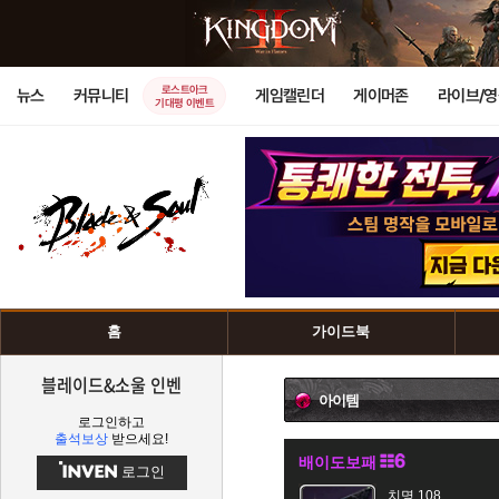
로스트아크
뉴스
커뮤니티
게임캘린더
게이머존
라이브/
기대평 이벤트
홈
가이드북
블레이드&소울 인벤
아이템
로그인하고
출석보상
받으세요!
배이도보패
로그인
치명 108