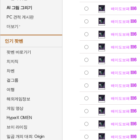
AI 그림 그리기
배이도보패
PC 견적 게시판
배이도보패
더보기
배이도보패
인기 팟벤
배이도보패
팟벤 바로가기
배이도보패
치지직
차벤
배이도보패
걸그룹
배이도보패
여행
배이도보패
해외게임정보
게임 영상
배이도보패
HyperX OMEN
배이도보패
브이 라이징
일곱 개의 대죄: Origin
배이도보패