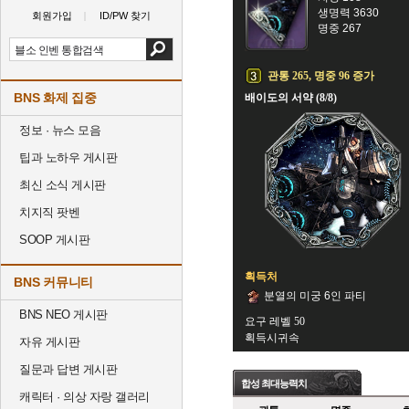
생명력 3630
회원가입
ID/PW 찾기
명중 267
관통 265, 명중 96 증가
BNS 화제 집중
배이도의 서약 (8/8)
정보 · 뉴스 모음
팁과 노하우 게시판
최신 소식 게시판
치지직 팟벤
SOOP 게시판
획득처
BNS 커뮤니티
분열의 미궁 6인 파티
BNS NEO 게시판
요구 레벨 50
획득시귀속
자유 게시판
질문과 답변 게시판
합성 최대능력치
캐릭터 · 의상 자랑 갤러리