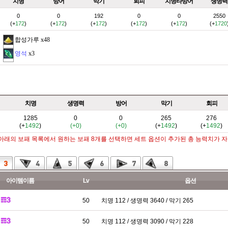
치명
방어
막기
회피
치명타방어
생명력
0
0
192
0
0
2550
(+
172
)
(+
172
)
(+
172
)
(+
172
)
(+
172
)
(+
1720
합성가루
x48
영석
x3
치명
생명력
방어
막기
회피
1285
0
0
265
276
(+
1492
)
(+0)
(+0)
(+
1492
)
(+
1492
)
 아래의 보패 목록에서 원하는 보패 8개를 선택하면 세트 옵션이 추가된 총 능력치가 
아이템이름
Lv
옵션
50
치명 112 / 생명력 3640 / 막기 265
50
치명 112 / 생명력 3090 / 막기 228