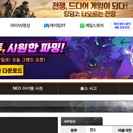
X
최대 90% 할인
라이브/영상
게이밍/IT
게임스토어
8월 프로모션
NEO 아이템 사전
블소 서고
세부정보
종류
레벨 제한