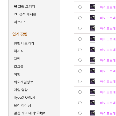
AI 그림 그리기
배이도보패
PC 견적 게시판
배이도보패
더보기
배이도보패
인기 팟벤
배이도보패
팟벤 바로가기
배이도보패
치지직
차벤
배이도보패
걸그룹
배이도보패
여행
배이도보패
해외게임정보
게임 영상
배이도보패
HyperX OMEN
배이도보패
브이 라이징
일곱 개의 대죄: Origin
배이도보패