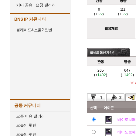
관통
명중
커마 공유 · 요청 갤러리
0
112
(+
172
)
(+
172
)
BNS IP 커뮤니티
필요재료
블레이드&소울2 인벤
풀세트 옵션 계산기
관통
명중
265
647
(+
1492
)
(+
1492
)
※
공통 커뮤니티
선택
아이콘
오픈 이슈 갤러리
배이도보패
오늘의 핫벤
배이도보패
오늘의 팟벤