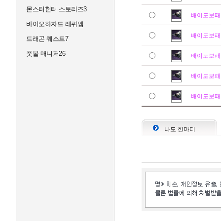
몬스터헌터 스토리즈3
배이도보패
바이오하자드 레퀴엠
배이도보패
드래곤 퀘스트7
풋볼 매니저26
배이도보패
배이도보패
배이도보패
나도 한마디