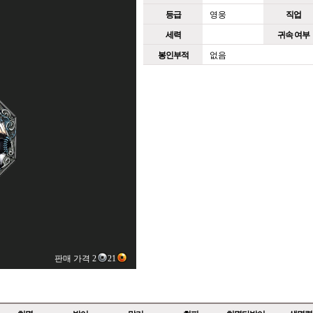
등급
영웅
직업
세력
귀속 여부
봉인부적
없음
판매 가격 2
21