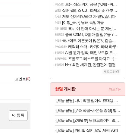
모든 성소 위치 공략 (40개) - 귀환한 영혼 도전과제
비스트
실버 팰리스 CBT 화제의 순간·후기 모음
실팰
저도 신차계약하고 차 받았습니다
차벤
[여행_국내] 남해 독일마을
여행
혹시 이 만화 아시는 분 계신가요
애니클립
중국 CXMT, D램 매출 점유율 7%…글로벌 4위로 부상
해외겜
국내에도 이쁜곳이 많은것 같습니다
여행
캐릭터 소개 - 카가미하라 하루
아스오라
AI발 원가 압박, 메인보드값 오르나
해외겜
프롤로그 테스트를 마치고.. (feat. 리아)
리밋제로
FF7 외전 세계관, 완결편에 집결
해외겜
새로고침
코멘트(
0
)
핫딜
게시판
더보기+
[오늘 끝딜] 나비 빅팬 접이식 휴대용 손 선풍기 저소음 BLDC 모터 4000mAh 샌드 카키
[오늘 끝딜] [슈퍼적립+사은품 증정] 헬스헬퍼 맥스컷 프로 크롬 추성훈 다이어트 혈당 체지방 컷팅제 120캡슐, 5개
[오늘 끝딜][2개월분] 닥터브라이언 멀티비타민 피치 레몬맛 젤리 멀티구미 100구미, 2개
등록
[오늘 끝딜] 커리쉴 실키 오일 세럼 70ml