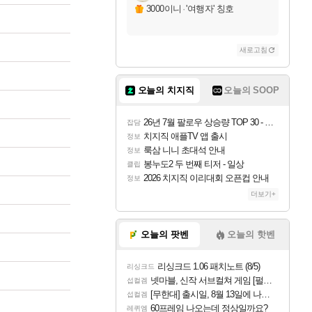
3000이니
·
'여행자' 칭호
새로고침
오늘의 치지직
오늘의 SOOP
26년 7월 팔로우 상승량 TOP 30 - 월간 치지직
잡담
치지직 애플TV 앱 출시
정보
룩삼 니니 초대석 안내
정보
봉누도2 두 번째 티저 - 일상
클립
2026 치지직 이리대회 오픈컵 안내
정보
더보기+
오늘의 팟벤
오늘의 핫벤
리싱크드 1.06 패치노트 (8/5)
리싱크드
넷마블, 신작 서브컬쳐 게임 [펄 인 블루] 티저 사이트 오픈
섭컬겜
[무한대] 출시일, 8월 13일에 나오나
섭컬겜
60프레임 나오는데 정상일까요?
레퀴엠