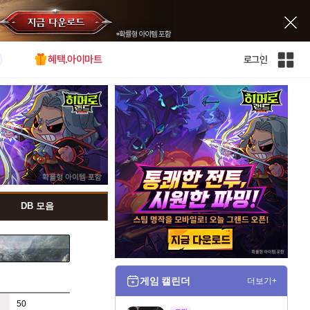
혜택.아이마트
로그인
인
벤
전
체
사
이
트
맵
DB 모음
게임 캘린더
더보기+
50