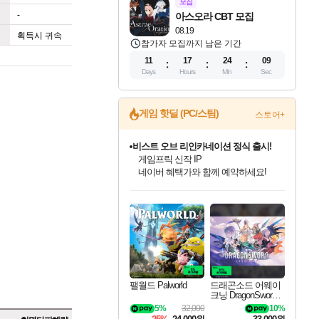
모집
-
아스오라 CBT 모집
08.19
획득시 귀속
참가자 모집까지 남은 기간
11
17
24
08
Days
Hours
Min
Sec
게임 핫딜 (PC/스팀)
스토어+
비스트 오브 리인카네이션 정식 출시!
게임프릭 신작 IP
네이버 혜택가와 함께 예약하세요!
커세어 코브 출시 기념 할인!
인벤게임즈 8월 특별 할인!
드래곤소드: 어웨이크닝 입점!
문명 7 특별 할인!
마블 투혼 파이팅 소울즈 정식출시!
귀무자: 검의 길 예약 판매 중!
더 렐릭 퍼스트 가디언 정식 출시
베데스다 40주년 기념 할인 중!
캡콤 프렌차이즈 할인 진행 중!
캡콤 일부 상품 상시 할인
스타워즈 은하계 레이서
로블록스 기프트 카드 공식 입점
해적'섬'을 발전시키자!
인기 퍼블리셔 모음!
스팀으로 만나는 드래곤소드!
조선&고려 DLC 출시 예정
마블 히어로 총 출동&화려한 격투!
10% 할인과
설화x하드코어 액션!
베데스다의 명작들을
몬헌, 바하 등 인기 IP를
몬헌 와일즈 & 드래곤즈 도그마2
인벤게임즈에서 10% 추가 적립
Robux를 가장 안전하고
할인&네이버혜택으로 만나보세요!
최대 90% 할인가를 만나보세요!
네이버혜택과 함께 만나보세요!
50%할인&추가 적립까지!
네이버 포인트 혜택까지!
이니&베니 혜택까지!
네이버페이 혜택과 만나보세요!
40주년 프로모션으로 만나보세요!
할인가에 만나보세요!
일부 에디션 상시 할인!
혜택으로 예약 판매 중
편안하게 충전하세요
팰월드 Palworld
드래곤소드 어웨이
크닝 DragonSword A
wakening
5%
32,000
10%