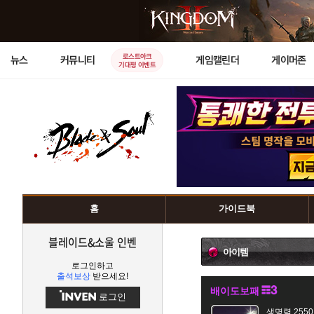
로스트아크
뉴스
커뮤니티
게임캘린더
게이머존
기대평 이벤트
홈
가이드북
블레이드&소울 인벤
아이템
로그인하고
출석보상
받으세요!
배이도보패
로그인
생명력 2550