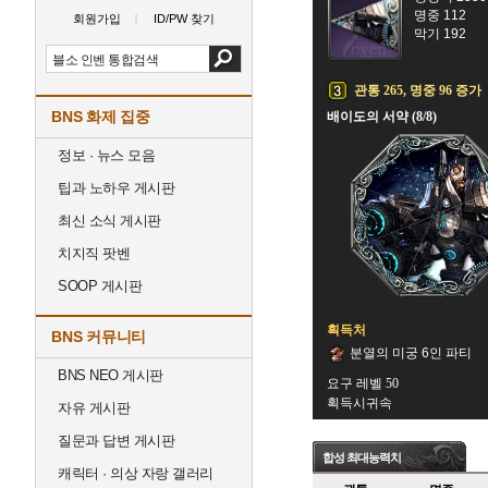
명중 112
회원가입
ID/PW 찾기
막기 192
관통 265, 명중 96 증가
BNS 화제 집중
배이도의 서약 (8/8)
정보 · 뉴스 모음
팁과 노하우 게시판
최신 소식 게시판
치지직 팟벤
SOOP 게시판
획득처
BNS 커뮤니티
분열의 미궁 6인 파티
BNS NEO 게시판
요구 레벨 50
획득시귀속
자유 게시판
질문과 답변 게시판
합성 최대능력치
캐릭터 · 의상 자랑 갤러리