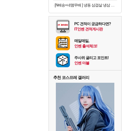
[N배송+네맴무배 ] 냉동 삼겹살 냉삼 수입 돼지고기 절단 대패삼겹살
PC 견적이 궁금하다면?
IT인벤 견적게시판
매일매일,
인벤 출석체크!
주사위 굴리고 포인트!
인벤 마블
추천 코스프레 갤러리