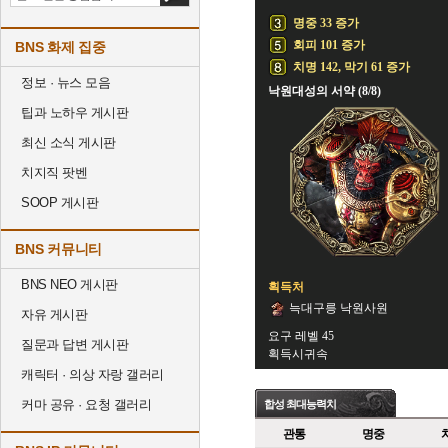
명중 33 증가
회피 101 증가
BNS 화제 집중
치명 142, 막기 61 증가
정보 · 뉴스 모음
낙원대성의 서약 (8/8)
팁과 노하우 게시판
최신 소식 게시판
치지직 팟벤
SOOP 게시판
BNS 커뮤니티
BNS NEO 게시판
획득처
늑대구릉 낙원사원
자유 게시판
요구 레벨 45
질문과 답변 게시판
획득시귀속
캐릭터 · 의상 자랑 갤러리
커마 공유 · 요청 갤러리
합성 최대능력치
관통
명중