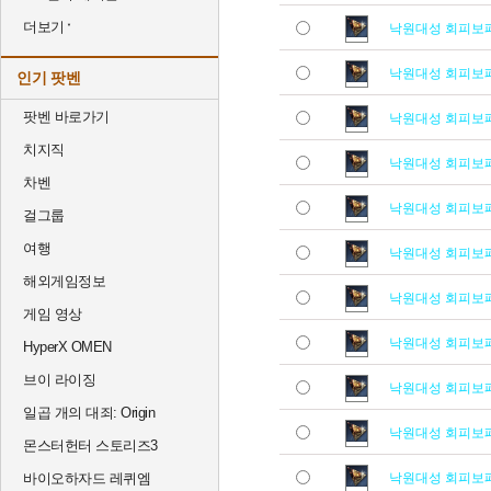
더보기
낙원대성 회피보
낙원대성 회피보
인기 팟벤
팟벤 바로가기
낙원대성 회피보
치지직
낙원대성 회피보
차벤
낙원대성 회피보
걸그룹
여행
낙원대성 회피보
해외게임정보
낙원대성 회피보
게임 영상
낙원대성 회피보
HyperX OMEN
브이 라이징
낙원대성 회피보
일곱 개의 대죄: Origin
낙원대성 회피보
몬스터헌터 스토리즈3
바이오하자드 레퀴엠
낙원대성 회피보