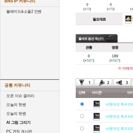
BNS IP 커뮤니티
0
0
(+
70
)
(+
70
)
(
블레이드&소울2 인벤
필요재료
풀세트 옵션 계산기
관통
명중
0
189
(+
587
)
(+
587
)
※ 아래의
공통 커뮤니티
선택
아이콘
아
오픈 이슈 갤러리
낙원대성 회피보
오늘의 핫벤
오늘의 팟벤
낙원대성 회피보
AI 그림 그리기
낙원대성 회피보
PC 견적 게시판