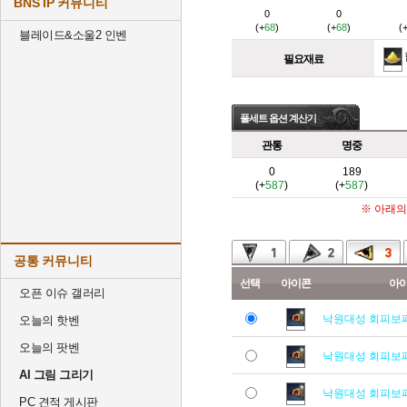
BNS IP 커뮤니티
0
0
(+
68
)
(+
68
)
(
블레이드&소울2 인벤
필요재료
풀세트 옵션 계산기
관통
명중
0
189
(+
587
)
(+
587
)
※ 아래의
공통 커뮤니티
선택
아이콘
아
오픈 이슈 갤러리
낙원대성 회피보
오늘의 핫벤
오늘의 팟벤
낙원대성 회피보
AI 그림 그리기
낙원대성 회피보
PC 견적 게시판