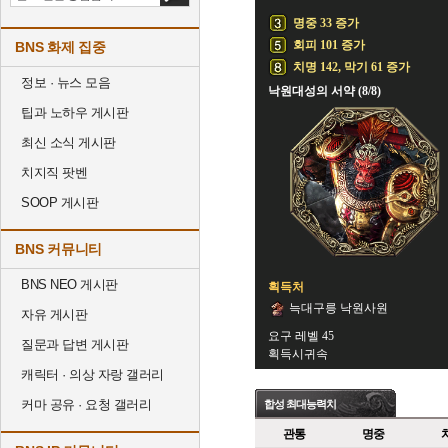
명중 33 증가
회피 101 증가
BNS 화제 집중
치명 142, 막기 61 증가
정보 · 뉴스 모음
낙원대성의 서약 (8/8)
팁과 노하우 게시판
최신 소식 게시판
치지직 팟벤
SOOP 게시판
BNS 커뮤니티
BNS NEO 게시판
획득처
늑대구릉 낙원사원
자유 게시판
요구 레벨 45
질문과 답변 게시판
획득시귀속
캐릭터 · 의상 자랑 갤러리
커마 공유 · 요청 갤러리
합성 최대능력치
관통
명중