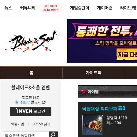
로스트아크
뉴스
커뮤니티
게임캘린더
게이머존
라이브/
기대평 이벤트
홈
가이드북
블레이드&소울 인벤
아이템
로그인하고
출석보상
받으세요!
낙원대성 회피보패
로그인
생명력 1210
회피 104
회원가입
ID/PW 찾기