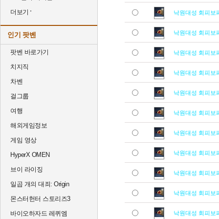
더보기
낙원대성 회피보
낙원대성 회피보
인기 팟벤
팟벤 바로가기
낙원대성 회피보
치지직
낙원대성 회피보
차벤
낙원대성 회피보
걸그룹
여행
낙원대성 회피보
해외게임정보
낙원대성 회피보
게임 영상
낙원대성 회피보
HyperX OMEN
브이 라이징
낙원대성 회피보
일곱 개의 대죄: Origin
낙원대성 회피보
몬스터헌터 스토리즈3
바이오하자드 레퀴엠
낙원대성 회피보