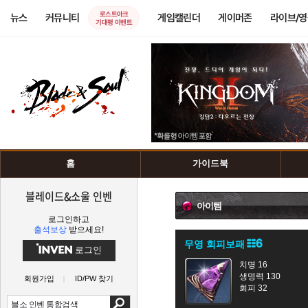
로스트아크
뉴스
커뮤니티
게임캘린더
게이머존
라이브/
기대평 이벤트
홈
가이드북
블레이드&소울 인벤
아이템
로그인하고
출석보상
받으세요!
무영 회피보패
로그인
치명 16
생명력 130
회원가입
ID/PW 찾기
회피 32