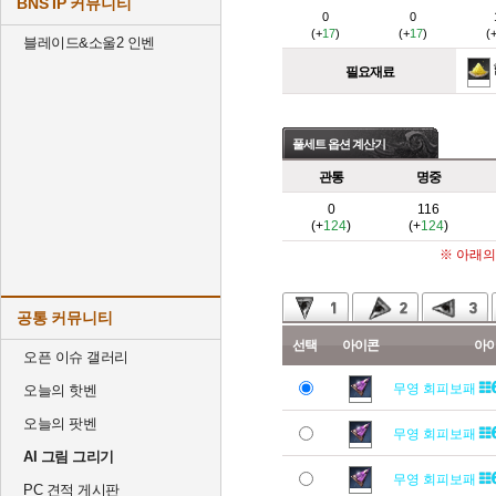
BNS IP 커뮤니티
0
0
(+
17
)
(+
17
)
(
블레이드&소울2 인벤
필요재료
풀세트 옵션 계산기
관통
명중
0
116
(+
124
)
(+
124
)
※ 아래의
공통 커뮤니티
선택
아이콘
아
오픈 이슈 갤러리
무영 회피보패
오늘의 핫벤
오늘의 팟벤
무영 회피보패
AI 그림 그리기
무영 회피보패
PC 견적 게시판