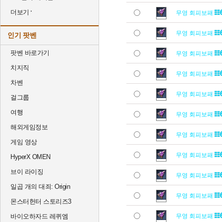
더보기
무영 회피보패
무영 회피보패
인기 팟벤
팟벤 바로가기
무영 회피보패
치지직
무영 회피보패
차벤
무영 회피보패
걸그룹
여행
무영 회피보패
해외게임정보
무영 회피보패
게임 영상
무영 회피보패
HyperX OMEN
브이 라이징
무영 회피보패
일곱 개의 대죄: Origin
무영 회피보패
몬스터헌터 스토리즈3
바이오하자드 레퀴엠
무영 회피보패