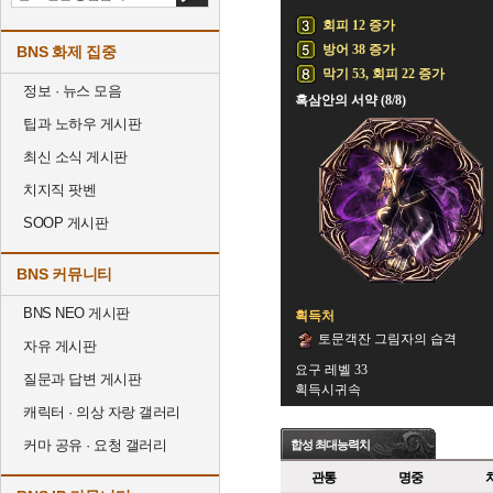
회피 12 증가
방어 38 증가
BNS 화제 집중
막기 53, 회피 22 증가
정보 · 뉴스 모음
흑삼안의 서약 (8/8)
팁과 노하우 게시판
최신 소식 게시판
치지직 팟벤
SOOP 게시판
BNS 커뮤니티
BNS NEO 게시판
획득처
토문객잔 그림자의 습격
자유 게시판
요구 레벨 33
질문과 답변 게시판
획득시귀속
캐릭터 · 의상 자랑 갤러리
커마 공유 · 요청 갤러리
합성 최대능력치
관통
명중