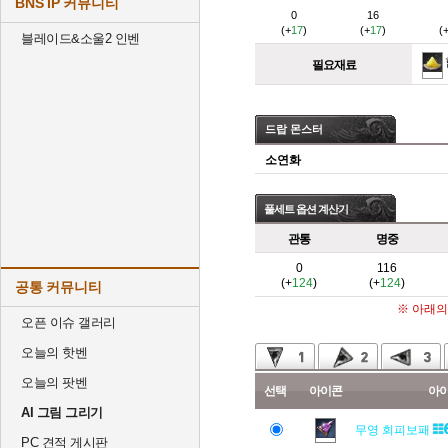
BNS IP 커뮤니티
0
16
(+
17
)
(+
17
)
(
블레이드&소울2 인벤
필요재료
드랍 몬스터
소연화
풀세트 옵션 계산기
관통
명중
0
116
(+
124
)
(+
124
)
공통 커뮤니티
※ 아래의
오픈 이슈 갤러리
오늘의 핫벤
오늘의 팟벤
선택
아이콘
아
AI 그림 그리기
무영 회피보패
PC 견적 게시판