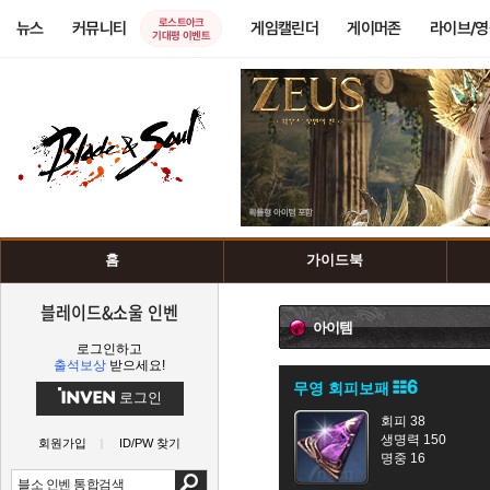
로스트아크
뉴스
커뮤니티
게임캘린더
게이머존
라이브/
기대평 이벤트
홈
가이드북
블레이드&소울 인벤
아이템
로그인하고
출석보상
받으세요!
무영 회피보패
로그인
회피 38
생명력 150
회원가입
ID/PW 찾기
명중 16