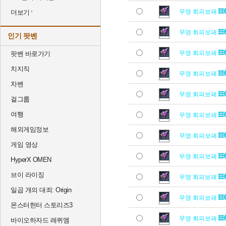
무영 회피보패
더보기
무영 회피보패
인기 팟벤
무영 회피보패
팟벤 바로가기
치지직
무영 회피보패
차벤
무영 회피보패
걸그룹
여행
무영 회피보패
해외게임정보
무영 회피보패
게임 영상
무영 회피보패
HyperX OMEN
브이 라이징
무영 회피보패
일곱 개의 대죄: Origin
무영 회피보패
몬스터헌터 스토리즈3
무영 회피보패
바이오하자드 레퀴엠