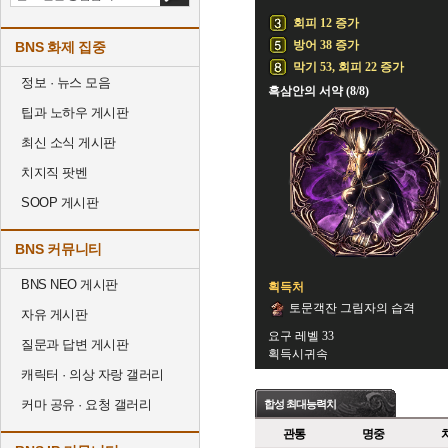
회피 12 증가
방어 38 증가
BNS 화제 집중
막기 53, 회피 22 증가
정보 · 뉴스 모음
흑삼안의 서약 (8/8)
팁과 노하우 게시판
최신 소식 게시판
치지직 팟벤
SOOP 게시판
BNS 커뮤니티
BNS NEO 게시판
획득처
토문객잔 그림자의 습격
자유 게시판
요구 레벨 33
질문과 답변 게시판
획득시귀속
캐릭터 · 의상 자랑 갤러리
커마 공유 · 요청 갤러리
합성 최대능력치
관통
명중