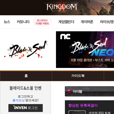
로스트아크
뉴스
커뮤니티
게임캘린더
게이머존
라이브/
기대평 이벤트
홈
가이드북
블레이드&소울 인벤
아이템
로그인하고
출석보상
받으세요!
향상된 유혹목걸이
로그인
생명력 950 회복