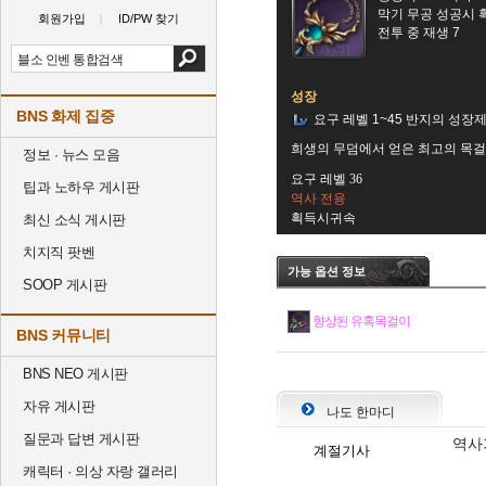
막기 무공 성공시
회원가입
ID/PW 찾기
전투 중 재생 7
성장
BNS 화제 집중
요구 레벨 1~45 반지의 성장
희생의 무덤에서 얻은 최고의 목
정보 · 뉴스 모음
요구 레벨 36
팁과 노하우 게시판
역사 전용
획득시귀속
최신 소식 게시판
치지직 팟벤
가능 옵션 정보
SOOP 게시판
향상된 유혹목걸이
BNS 커뮤니티
BNS NEO 게시판
자유 게시판
나도 한마디
질문과 답변 게시판
역사
계절기사
캐릭터 · 의상 자랑 갤러리