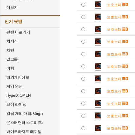
보호보패
더보기
보호보패
인기 팟벤
보호보패
팟벤 바로가기
치지직
보호보패
차벤
보호보패
걸그룹
보호보패
여행
해외게임정보
보호보패
게임 영상
보호보패
HyperX OMEN
보호보패
브이 라이징
일곱 개의 대죄: Origin
보호보패
몬스터헌터 스토리즈3
보호보패
바이오하자드 레퀴엠