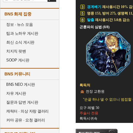
경계베기
재사용시간 10% 
명중 153, 방어 275, 생명력 11
BNS 화제 집중
탈출
재사용시간 3.0초 감소
정보 · 뉴스 모음
곤륜파의 심법 (8/8)
팁과 노하우 게시판
최신 소식 게시판
치지직 팟벤
SOOP 게시판
BNS 커뮤니티
BNS NEO 게시판
획득처
전장 교환원
자유 게시판
"손끝 하나 댈 수 없으니 범접할 
질문과 답변 게시판
요구 레벨 50
캐릭터 · 의상 자랑 갤러리
주술사 전용
획득시귀속
커마 공유 · 요청 갤러리