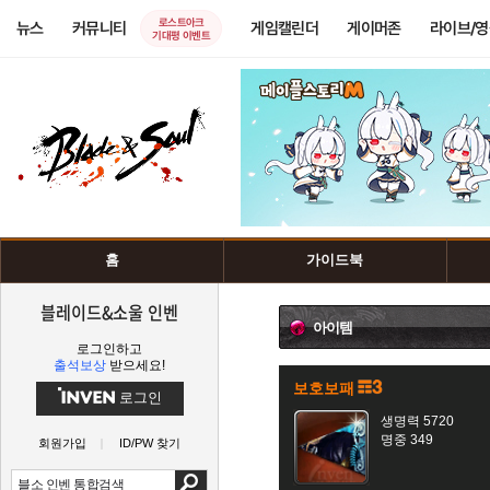
로스트아크
뉴스
커뮤니티
게임캘린더
게이머존
라이브/
기대평 이벤트
홈
가이드북
블레이드&소울 인벤
아이템
로그인하고
출석보상
받으세요!
보호보패
로그인
생명력 5720
명중 349
회원가입
ID/PW 찾기