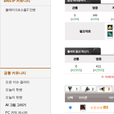
BNS IP 커뮤니티
합성 최대능력치
관통
명중
블레이드&소울2 인벤
0
349
(+
294
)
(+
294
)
(+
필요재료
풀세트 옵션 계산기
관통
명중
0
411
(+
2555
)
(+
2555
)
공통 커뮤니티
※ 아래의
오픈 이슈 갤러리
오늘의 핫벤
오늘의 팟벤
선택
아이콘
아
AI 그림 그리기
보호보패
PC 견적 게시판