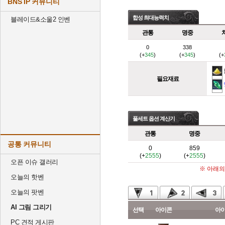
BNS IP 커뮤니티
합성 최대능력치
블레이드&소울2 인벤
관통
명중
0
338
(+
345
)
(+
345
)
(+
필요재료
풀세트 옵션 계산기
관통
명중
공통 커뮤니티
0
859
(+
2555
)
(+
2555
)
오픈 이슈 갤러리
※ 아래의
오늘의 핫벤
오늘의 팟벤
AI 그림 그리기
선택
아이콘
아
PC 견적 게시판