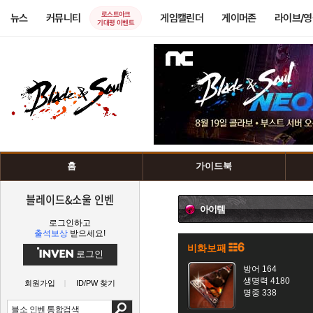
로스트아크
뉴스
커뮤니티
게임캘린더
게이머존
라이브/
기대평 이벤트
홈
가이드북
블레이드&소울 인벤
아이템
로그인하고
출석보상
받으세요!
비화보패
로그인
방어 164
생명력 4180
회원가입
ID/PW 찾기
명중 338