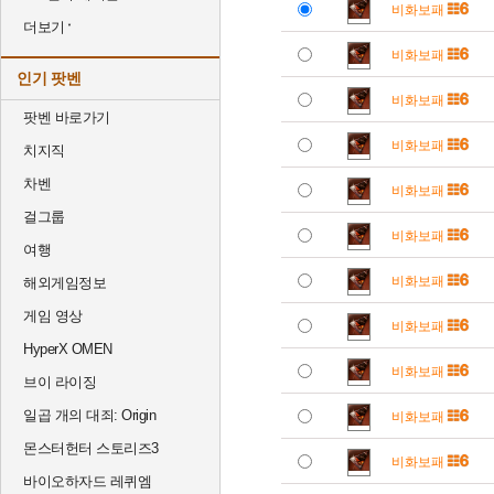
비화보패
더보기
비화보패
인기 팟벤
비화보패
팟벤 바로가기
비화보패
치지직
차벤
비화보패
걸그룹
비화보패
여행
비화보패
해외게임정보
게임 영상
비화보패
HyperX OMEN
비화보패
브이 라이징
일곱 개의 대죄: Origin
비화보패
몬스터헌터 스토리즈3
비화보패
바이오하자드 레퀴엠