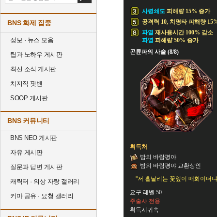
사령쇄도
피해량 15% 증가
공격력 10, 치명타 피해량 15%
BNS 화제 집중
파열
재사용시간 100% 감소
정보 · 뉴스 모음
파열
피해량 50% 증가
곤륜파의 사술 (8/8)
팁과 노하우 게시판
최신 소식 게시판
치지직 팟벤
SOOP 게시판
BNS 커뮤니티
BNS NEO 게시판
획득처
자유 게시판
밤의 바람평야
밤의 바람평야 교환상인
질문과 답변 게시판
"저 흩날리는 꽃잎이 매화이더냐,
캐릭터 · 의상 자랑 갤러리
요구 레벨 50
커마 공유 · 요청 갤러리
주술사 전용
획득시귀속