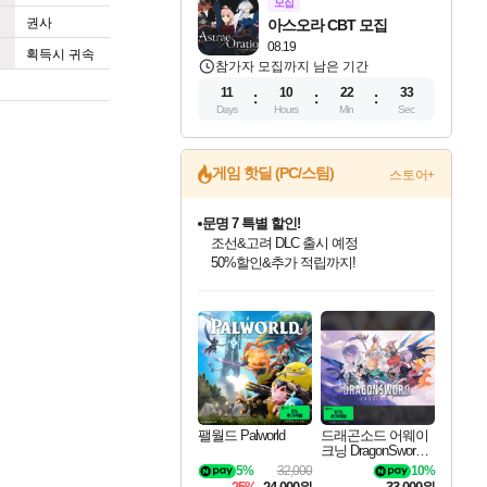
모집
권사
아스오라 CBT 모집
08.19
획득시 귀속
참가자 모집까지 남은 기간
11
10
22
32
Days
Hours
Min
Sec
게임 핫딜 (PC/스팀)
스토어+
문명 7 특별 할인!
조선&고려 DLC 출시 예정
50%할인&추가 적립까지!
마블 투혼 파이팅 소울즈 정식출시!
마블 히어로 총 출동&화려한 격투!
네이버 포인트 혜택까지!
인벤게임즈 8월 특별 할인!
드래곤소드: 어웨이크닝 입점!
귀무자: 검의 길 예약 판매 중!
비스트 오브 리인카네이션 정식 출시!
커세어 코브 출시 기념 할인!
더 렐릭 퍼스트 가디언 정식 출시
베데스다 40주년 기념 할인 중!
캡콤 프렌차이즈 할인 진행 중!
캡콤 일부 상품 상시 할인
스타워즈 은하계 레이서
로블록스 기프트 카드 공식 입점
인기 퍼블리셔 모음!
스팀으로 만나는 드래곤소드!
10% 할인과
게임프릭 신작 IP
해적'섬'을 발전시키자!
설화x하드코어 액션!
베데스다의 명작들을
몬헌, 바하 등 인기 IP를
몬헌 와일즈 & 드래곤즈 도그마2
인벤게임즈에서 10% 추가 적립
Robux를 가장 안전하고
최대 90% 할인가를 만나보세요!
네이버혜택과 함께 만나보세요!
이니&베니 혜택까지!
네이버 혜택가와 함께 예약하세요!
할인&네이버혜택으로 만나보세요!
네이버페이 혜택과 만나보세요!
40주년 프로모션으로 만나보세요!
할인가에 만나보세요!
일부 에디션 상시 할인!
혜택으로 예약 판매 중
편안하게 충전하세요
팰월드 Palworld
드래곤소드 어웨이
크닝 DragonSword A
wakening
5%
32,000
10%