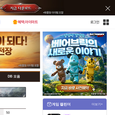
혜택.아이마트
로그인
인
벤
전
체
사
이
트
맵
DB 모음
게임 캘린더
더보기+
50