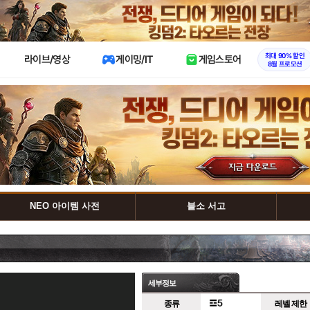
X
최대 90% 할인
라이브/영상
게이밍/IT
게임스토어
8월 프로모션
NEO 아이템 사전
블소 서고
세부정보
종류
레벨 제한