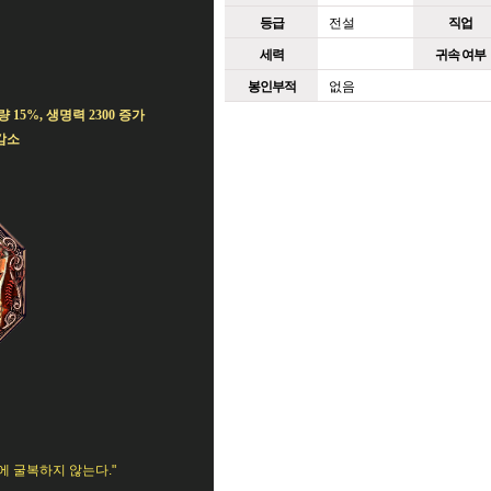
등급
전설
직업
세력
귀속 여부
봉인부적
없음
 15%, 생명력 2300 증가
감소
에 굴복하지 않는다."