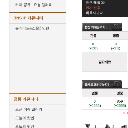
요구 레벨 50
커마 공유 · 요청 갤러리
권사 전용
획득시귀속
BNS IP 커뮤니티
합성 최대능력치
블레이드&소울2 인벤
관통
명중
0
0
(+
332
)
(+
332
)
필요재료
풀세트 옵션 계산기
관통
명중
공통 커뮤니티
0
859
(+
2555
)
(+
2555
)
오픈 이슈 갤러리
※
오늘의 핫벤
오늘의 팟벤