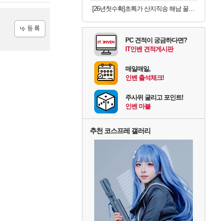
[26년첫수확]초특가 산지직송 해남 꿀고구마, 3kg
PC 견적이 궁금하다면?
등록
IT인벤 견적게시판
매일매일,
인벤 출석체크!
주사위 굴리고 포인트!
인벤 마블
추천 코스프레 갤러리