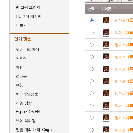
AI 그림 그리기
선택
아이콘
PC 견적 게시판
항마보패
더보기
항마보패
인기 팟벤
항마보패
팟벤 바로가기
항마보패
치지직
차벤
항마보패
걸그룹
항마보패
여행
항마보패
해외게임정보
게임 영상
항마보패
HyperX OMEN
항마보패
브이 라이징
일곱 개의 대죄: Origin
항마보패