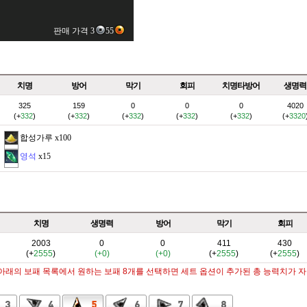
판매 가격 3
55
치명
방어
막기
회피
치명타방어
생명력
325
159
0
0
0
4020
(+
332
)
(+
332
)
(+
332
)
(+
332
)
(+
332
)
(+
3320
합성가루
x100
영석
x15
치명
생명력
방어
막기
회피
2003
0
0
411
430
(+
2555
)
(+0)
(+0)
(+
2555
)
(+
2555
)
 아래의 보패 목록에서 원하는 보패 8개를 선택하면 세트 옵션이 추가된 총 능력치가 