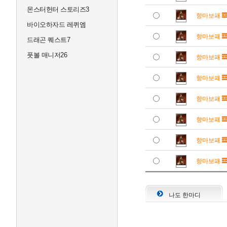
몬스터헌터 스토리즈3
항마보패
바이오하자드 레퀴엠
항마보패
드래곤 퀘스트7
풋볼 매니저26
항마보패
항마보패
항마보패
항마보패
항마보패
항마보패
나도 한마디