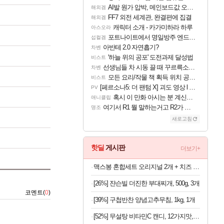
AI발 원가 압박, 메인보드값 오르나
해외겜
FF7 외전 세계관, 완결편에 집결
해외겜
캐릭터 소개 - 카가미하라 하루
아스오라
포트나이트에서 명일방주 엔드필드 [펠리카] 판매 예정
섭컬겜
아반테 2.0 자연흡기?
차벤
'하늘 위의 공포' 도전과제 달성법
비스트
선생님들 차 시동 끌 때 꾸르륵소리나는데
차벤
모든 요리/작물 책 획득 위치 공략 (36개) - 미식가 도전과제
비스트
[페르소나5: 더 팬텀 X] 괴도 영상 l 타카마키 안·댄싱 스타
PV
혹시 이 만화 아시는 분 계신가요
애니클립
여기서 R1 뭘 말하는거고 R2가 뭘말하는걸까요?
명조
새로고침
핫딜
게시판
더보기+
맥스봉 혼합세트 오리지널 2개 + 치즈 2개 (1개당 5,725원)
[26%] 쟌슨빌 더진한 부대찌개, 500g, 3개
코멘트(
0
)
[39%] 구첩반찬 양념고추무침, 1kg, 1개
[52%] 무설탕 비타민C 캔디, 12가지맛, 1kg, 1개