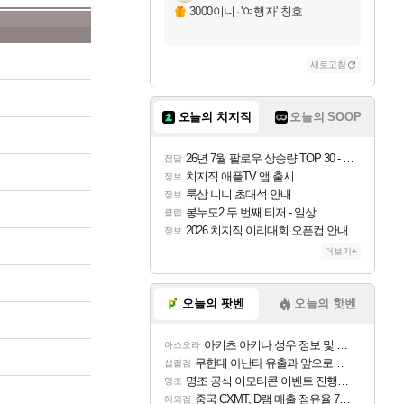
3000이니
·
'여행자' 칭호
새로고침
오늘의 치지직
오늘의 SOOP
26년 7월 팔로우 상승량 TOP 30 - 월간 치지직
잡담
치지직 애플TV 앱 출시
정보
룩삼 니니 초대석 안내
정보
봉누도2 두 번째 티저 - 일상
클립
2026 치지직 이리대회 오픈컵 안내
정보
더보기+
오늘의 팟벤
오늘의 핫벤
아키츠 아키나 성우 정보 및 주요 필모
아스오라
무한대 아난타 유출과 앞으로의 예상 (루머)
섭컬겜
명조 공식 이모티콘 이벤트 진행해봤습니다! 참여부터 추첨까지????
명조
중국 CXMT, D램 매출 점유율 7%…글로벌 4위로 부상
해외겜