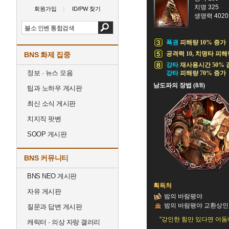
치명 325
회원가입
ID/PW 찾기
생명력 4020
폭권
피해량 10% 증가
공격력 10, 치명타 피해량
BNS 화제 집중
강타
재사용시간 50% 
정보 · 뉴스 모음
강타
피해량 70% 증가
남도파의 장법 (8/8)
팁과 노하우 게시판
최신 소식 게시판
치지직 팟벤
SOOP 게시판
BNS 커뮤니티
BNS NEO 게시판
획득처
자유 게시판
밤의 바람평야
밤의 바람평야 교환상인
질문과 답변 게시판
"강인한 힘만 있다면 어둠
캐릭터 · 의상 자랑 갤러리