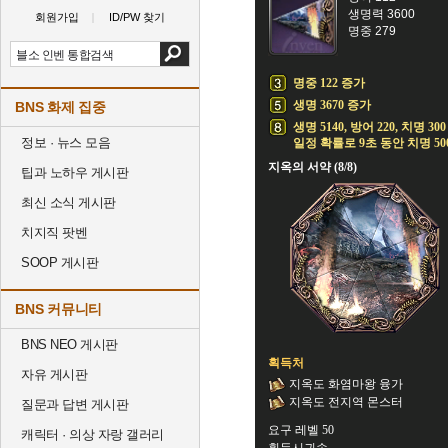
생명력 3600
회원가입
ID/PW 찾기
명중 279
명중 122 증가
생명 3670 증가
BNS 화제 집중
생명 5140, 방어 220, 치명 30
정보 · 뉴스 모음
일정 확률로 9초 동안 치명 50
지옥의 서약 (8/8)
팁과 노하우 게시판
최신 소식 게시판
치지직 팟벤
SOOP 게시판
BNS 커뮤니티
BNS NEO 게시판
획득처
자유 게시판
지옥도 화염마왕 융가
지옥도 전지역 몬스터
질문과 답변 게시판
요구 레벨 50
캐릭터 · 의상 자랑 갤러리