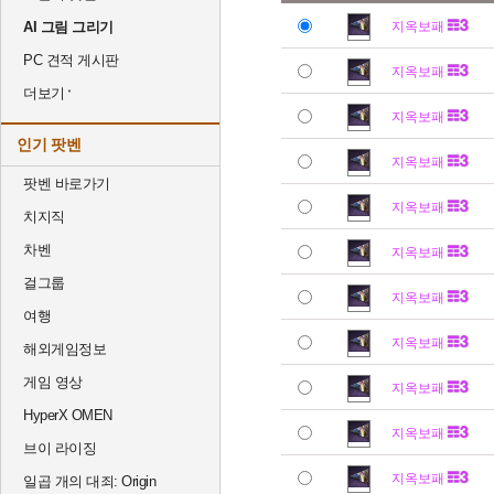
AI 그림 그리기
지옥보패
PC 견적 게시판
지옥보패
더보기
지옥보패
인기 팟벤
지옥보패
팟벤 바로가기
지옥보패
치지직
차벤
지옥보패
걸그룹
지옥보패
여행
지옥보패
해외게임정보
게임 영상
지옥보패
HyperX OMEN
지옥보패
브이 라이징
지옥보패
일곱 개의 대죄: Origin