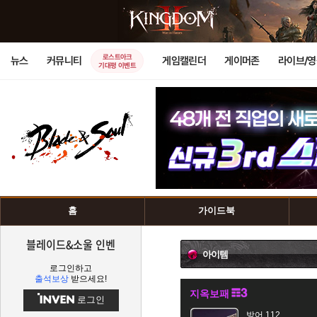
로스트아크
뉴스
커뮤니티
게임캘린더
게이머존
라이브/
기대평 이벤트
홈
가이드북
블레이드&소울 인벤
아이템
로그인하고
출석보상
받으세요!
지옥보패
로그인
방어 112