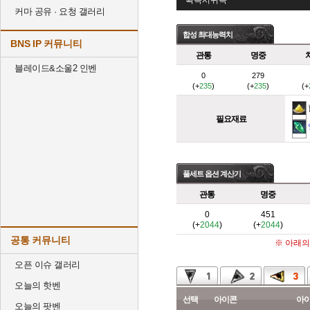
획득시귀속
커마 공유 · 요청 갤러리
합성 최대능력치
BNS IP 커뮤니티
관통
명중
블레이드&소울2 인벤
0
279
(+
235
)
(+
235
)
(+
필요재료
풀세트 옵션 계산기
관통
명중
0
451
(+
2044
)
(+
2044
)
공통 커뮤니티
※ 아래의
오픈 이슈 갤러리
오늘의 핫벤
선택
아이콘
아
오늘의 팟벤