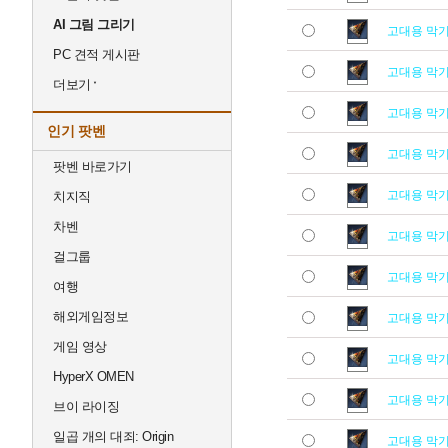
AI 그림 그리기
고대용 막
PC 견적 게시판
고대용 막
더보기
고대용 막
인기 팟벤
고대용 막
팟벤 바로가기
고대용 막
치지직
차벤
고대용 막
걸그룹
고대용 막
여행
해외게임정보
고대용 막
게임 영상
고대용 막
HyperX OMEN
고대용 막
브이 라이징
일곱 개의 대죄: Origin
고대용 막