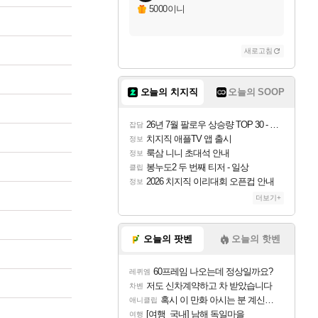
5000이니
새로고침
오늘의 치지직
오늘의 SOOP
26년 7월 팔로우 상승량 TOP 30 - 월간 치지직
잡담
치지직 애플TV 앱 출시
정보
룩삼 니니 초대석 안내
정보
봉누도2 두 번째 티저 - 일상
클립
2026 치지직 이리대회 오픈컵 안내
정보
더보기+
오늘의 팟벤
오늘의 핫벤
60프레임 나오는데 정상일까요?
레퀴엠
저도 신차계약하고 차 받았습니다
차벤
혹시 이 만화 아시는 분 계신가요
애니클립
[여행_국내] 남해 독일마을
여행