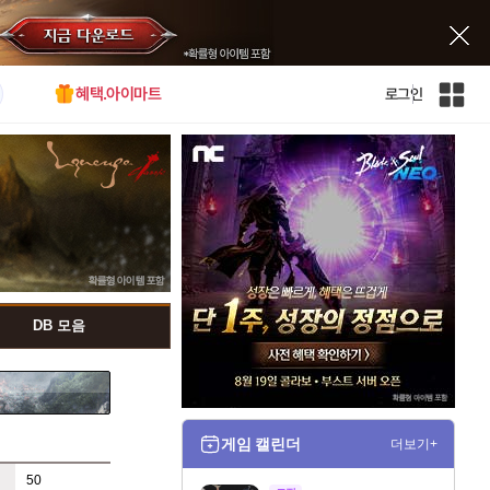
혜택.아이마트
로그인
인
벤
전
체
사
이
트
맵
DB 모음
게임 캘린더
더보기+
50