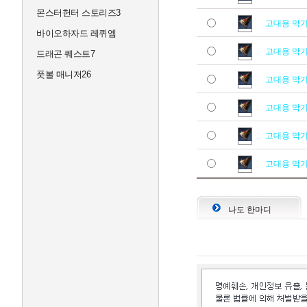
몬스터헌터 스토리즈3
고대용 막
바이오하자드 레퀴엠
고대용 막
드래곤 퀘스트7
풋볼 매니저26
고대용 막
고대용 막
고대용 막
고대용 막
나도 한마디