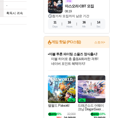
모집
-
아스오라 CBT 모집
08.19
획득시 귀속
참가자 모집까지 남은 기간
11
16
36
13
Days
Hours
Min
Sec
마블 투혼 파이팅 소울즈 정식출시!
게임 핫딜 (PC/스팀)
스토어+
마블 히어로 총 출동&화려한 격투!
네이버 포인트 혜택까지!
귀무자: 검의 길 예약 판매 중!
10% 할인과
이니&베니 혜택까지!
인벤게임즈 8월 특별 할인!
드래곤소드: 어웨이크닝 입점!
문명 7 특별 할인!
비스트 오브 리인카네이션 정식 출시!
커세어 코브 출시 기념 할인!
더 렐릭 퍼스트 가디언 정식 출시
베데스다 40주년 기념 할인 중!
캡콤 프렌차이즈 할인 진행 중!
캡콤 일부 상품 상시 할인
스타워즈 은하계 레이서
로블록스 기프트 카드 공식 입점
인기 퍼블리셔 모음!
스팀으로 만나는 드래곤소드!
조선&고려 DLC 출시 예정
게임프릭 신작 IP
해적'섬'을 발전시키자!
설화x하드코어 액션!
베데스다의 명작들을
몬헌, 바하 등 인기 IP를
몬헌 와일즈 & 드래곤즈 도그마2
인벤게임즈에서 10% 추가 적립
Robux를 가장 안전하고
최대 90% 할인가를 만나보세요!
네이버혜택과 함께 만나보세요!
50%할인&추가 적립까지!
네이버 혜택가와 함께 예약하세요!
할인&네이버혜택으로 만나보세요!
네이버페이 혜택과 만나보세요!
40주년 프로모션으로 만나보세요!
할인가에 만나보세요!
일부 에디션 상시 할인!
혜택으로 예약 판매 중
편안하게 충전하세요
팰월드 Palworld
드래곤소드 어웨이
크닝 DragonSword A
wakening
5%
32,000
10%