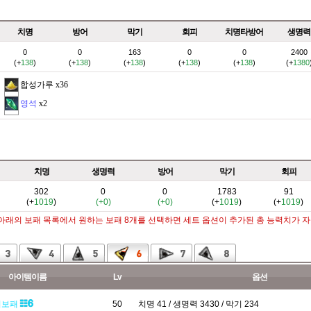
치명
방어
막기
회피
치명타방어
생명력
0
0
163
0
0
2400
(+
138
)
(+
138
)
(+
138
)
(+
138
)
(+
138
)
(+
1380
합성가루
x36
영석
x2
치명
생명력
방어
막기
회피
302
0
0
1783
91
(+
1019
)
(+0)
(+0)
(+
1019
)
(+
1019
)
 아래의 보패 목록에서 원하는 보패 8개를 선택하면 세트 옵션이 추가된 총 능력치가 
아이템이름
Lv
옵션
기보패
50
치명 41 / 생명력 3430 / 막기 234