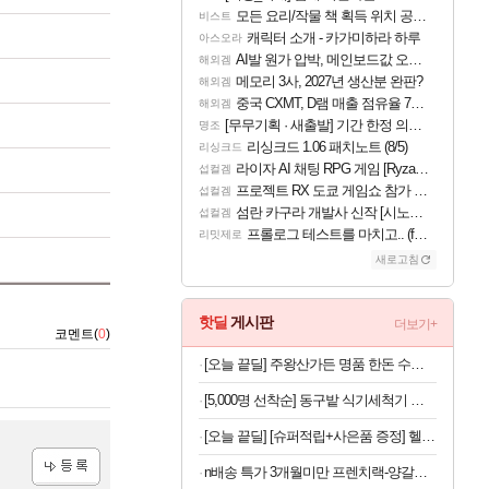
모든 요리/작물 책 획득 위치 공략 (36개) - 미식가 도전과제
비스트
캐릭터 소개 - 카가미하라 하루
아스오라
AI발 원가 압박, 메인보드값 오르나
해외겜
메모리 3사, 2027년 생산분 완판?
해외겜
중국 CXMT, D램 매출 점유율 7%…글로벌 4위로 부상
해외겜
[무무기획 · 새출발] 기간 한정 의뢰 이벤트
명조
리싱크드 1.06 패치노트 (8/5)
리싱크드
라이자 AI 채팅 RPG 게임 [RyzaChat: AI] 공개
섭컬겜
프로젝트 RX 도쿄 게임쇼 참가 결정
섭컬겜
섬란 카구라 개발사 신작 [시노비 넥서스] 연내 출시 예정
섭컬겜
프롤로그 테스트를 마치고.. (feat. 리아)
리밋제로
새로고침
핫딜
게시판
더보기+
코멘트(
0
)
[오늘 끝딜] 주왕산가든 명품 한돈 수제 돼지갈비 800g, 1개
[5,000명 선착순] 동구밭 식기세척기 세제 240g x 2개
[오늘 끝딜] [슈퍼적립+사은품 증정] 헬스헬퍼 맥스컷 프로 크롬 추성훈 다이어트 혈당 체지방 컷팅제 120캡슐, 5개
n배송 특가 3개월미만 프렌치랙-양갈비 양고기 밀키트 캠핑 쉽새끼 목초육 프랜치랙 프렌치렉 [원산지:뉴질랜드]