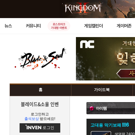
로스트아크
뉴스
커뮤니티
게임캘린더
게이머존
기대평 이벤트
홈
가이드북
블레이드&소울 인벤
아이템
로그인하고
출석보상
받으세요!
고대용 막기보패
로그인
생명력 2400