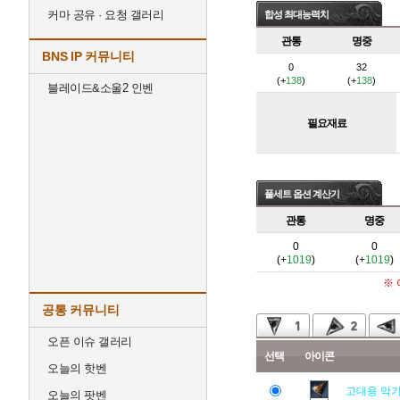
커마 공유 · 요청 갤러리
합성 최대능력치
관통
명중
BNS IP 커뮤니티
0
32
(+
138
)
(+
138
)
블레이드&소울2 인벤
필요재료
풀세트 옵션 계산기
관통
명중
0
0
(+
1019
)
(+
1019
)
※
공통 커뮤니티
오픈 이슈 갤러리
선택
아이콘
오늘의 핫벤
고대용 막
오늘의 팟벤