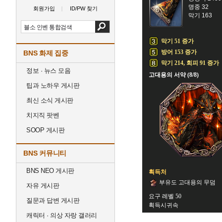
명중 32
회원가입
ID/PW 찾기
막기 163
막기 51 증가
방어 153 증가
BNS 화제 집중
막기 214, 회피 91 증가
정보 · 뉴스 모음
고대용의 서약 (8/8)
팁과 노하우 게시판
최신 소식 게시판
치지직 팟벤
SOOP 게시판
BNS 커뮤니티
BNS NEO 게시판
획득처
부유도 고대용의 무덤
자유 게시판
요구 레벨 50
질문과 답변 게시판
획득시귀속
캐릭터 · 의상 자랑 갤러리