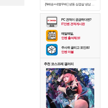
등록
[N배송+네맴무배 ] 냉동 삼겹살 냉삼 수입 돼지고기 절단 대패삼겹살
PC 견적이 궁금하다면?
IT인벤 견적게시판
매일매일,
인벤 출석체크!
주사위 굴리고 포인트!
인벤 마블
추천 코스프레 갤러리