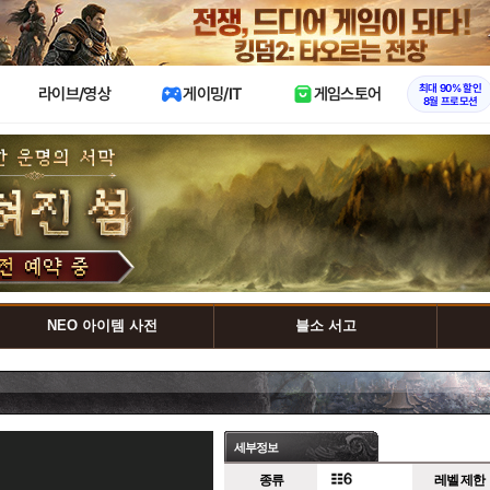
X
최대 90% 할인
라이브/영상
게이밍/IT
게임스토어
8월 프로모션
NEO 아이템 사전
블소 서고
세부정보
종류
레벨 제한