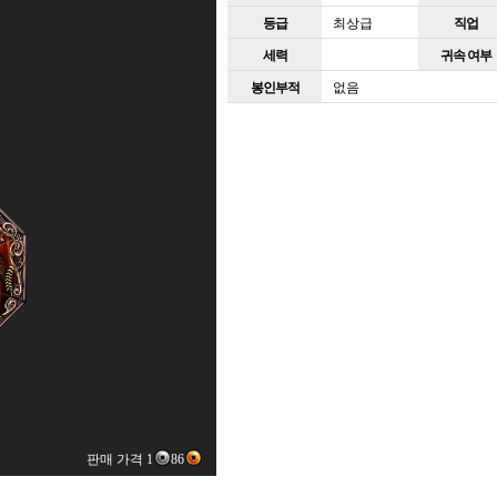
등급
최상급
직업
세력
귀속 여부
봉인부적
없음
판매 가격 1
86