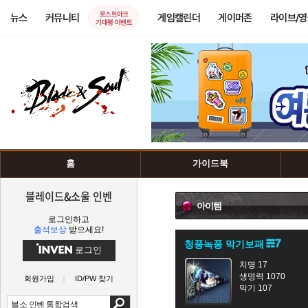
로스트아크
뉴스
커뮤니티
게임캘린더
게이머존
라이브/
기대평 이벤트
홈
가이드북
블레이드&소울 인벤
아이템
로그인하고
출석보상
받으세요!
청풍녹풍 막기보패
로그인
치명 17
생명력 1070
회원가입
ID/PW 찾기
막기 107