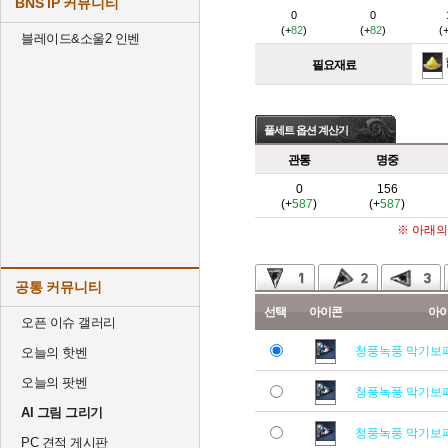
BNS IP 커뮤니티
0
0
(+
82
)
(+
82
)
(
블레이드&소울2 인벤
필요재료
풀세트 옵션 계산기
관통
명중
0
156
(+
587
)
(+
587
)
※ 아래의
공통 커뮤니티
선택
아이콘
아
오픈 이슈 갤러리
청풍녹풍 막기보
오늘의 핫벤
오늘의 팟벤
청풍녹풍 막기보
AI 그림 그리기
청풍녹풍 막기보
PC 견적 게시판