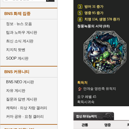
방어 31 증가
명중 95 증가
BNS 화제 집중
치명 134, 생명 570 증가
정보 · 뉴스 모음
청풍녹풍의 서약 (8/8)
팁과 노하우 게시판
최신 소식 게시판
치지직 팟벤
SOOP 게시판
BNS 커뮤니티
BNS NEO 게시판
획득처
안개숲 영린족 유적지
자유 게시판
요구 레벨 45
질문과 답변 게시판
획득시귀속
캐릭터 · 의상 자랑 갤러리
커마 공유 · 요청 갤러리
합성 최대능력치
관통
명중