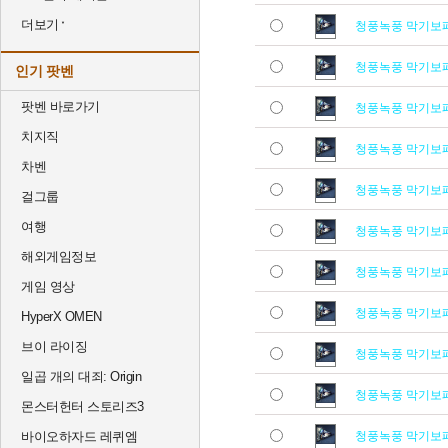
더보기
청풍녹풍 막기보
청풍녹풍 막기보
인기 팟벤
팟벤 바로가기
청풍녹풍 막기보
치지직
청풍녹풍 막기보
차벤
청풍녹풍 막기보
걸그룹
여행
청풍녹풍 막기보
해외게임정보
청풍녹풍 막기보
게임 영상
청풍녹풍 막기보
HyperX OMEN
브이 라이징
청풍녹풍 막기보
일곱 개의 대죄: Origin
청풍녹풍 막기보
몬스터헌터 스토리즈3
바이오하자드 레퀴엠
청풍녹풍 막기보