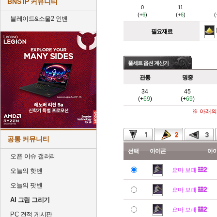
BNS IP 커뮤니티
0
11
(+
6
)
(+
6
)
(
블레이드&소울2 인벤
필요재료
풀세트 옵션 계산기
관통
명중
34
45
(+
69
)
(+
69
)
※ 아래의
공통 커뮤니티
선택
아이콘
아
오픈 이슈 갤러리
요마 보패
오늘의 핫벤
오늘의 팟벤
요마 보패
AI 그림 그리기
요마 보패
PC 견적 게시판