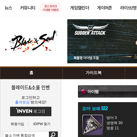
로스트아크
뉴스
커뮤니티
게임캘린더
게이머존
라이브/
기대평 이벤트
홈
가이드북
블레이드&소울 인벤
아이템
로그인하고
출석보상
받으세요!
요마 보패
로그인
방어 3
생명력 30
회원가입
ID/PW 찾기
명중 11