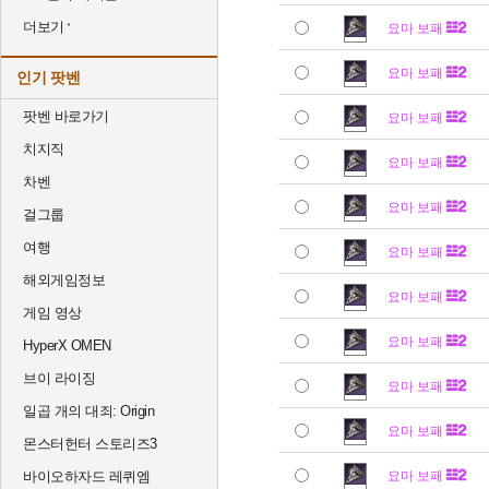
더보기
요마 보패
요마 보패
인기 팟벤
팟벤 바로가기
요마 보패
치지직
요마 보패
차벤
요마 보패
걸그룹
여행
요마 보패
해외게임정보
요마 보패
게임 영상
요마 보패
HyperX OMEN
브이 라이징
요마 보패
일곱 개의 대죄: Origin
요마 보패
몬스터헌터 스토리즈3
바이오하자드 레퀴엠
요마 보패