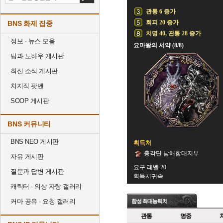
관통 6 증가
회피 20 증가
BNS 화제 집중
치명 40, 관통 28 증가
정보 · 뉴스 모음
요마왕의 서약 (8/8)
팁과 노하우 게시판
최신 소식 게시판
치지직 팟벤
SOOP 게시판
BNS 커뮤니티
BNS NEO 게시판
획득처
충각단 남해함대지부
자유 게시판
요구 레벨 20
질문과 답변 게시판
획득시귀속
캐릭터 · 의상 자랑 갤러리
커마 공유 · 요청 갤러리
합성 최대능력치
관통
명중