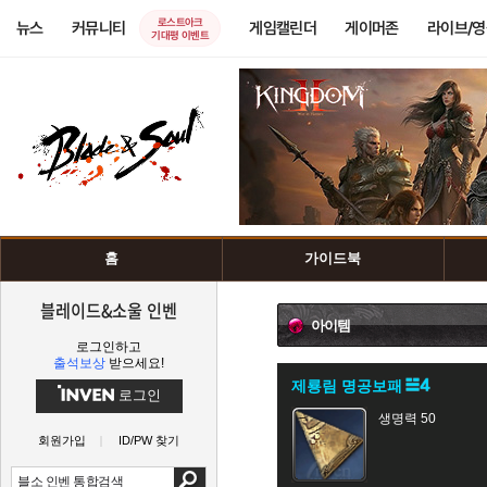
로스트아크
뉴스
커뮤니티
게임캘린더
게이머존
라이브/
기대평 이벤트
홈
가이드북
블레이드&소울 인벤
아이템
로그인하고
출석보상
받으세요!
제룡림 명공보패
로그인
생명력 50
회원가입
ID/PW 찾기