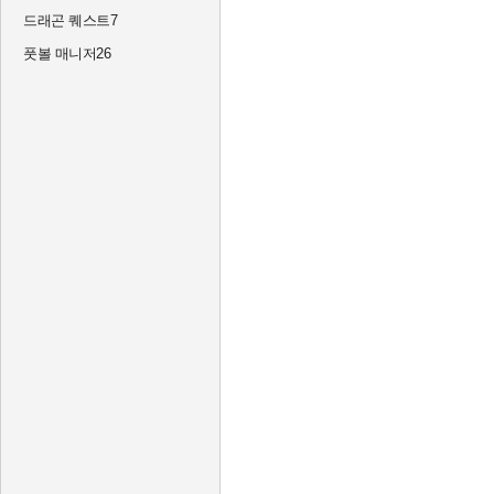
드래곤 퀘스트7
풋볼 매니저26