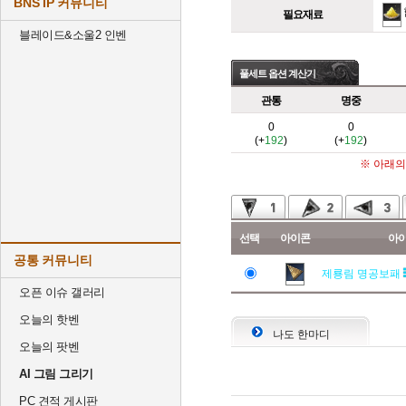
BNS IP 커뮤니티
필요재료
블레이드&소울2 인벤
풀세트 옵션 계산기
관통
명중
0
0
(+
192
)
(+
192
)
※ 아래의
선택
아이콘
아
공통 커뮤니티
제룡림 명공보패
오픈 이슈 갤러리
오늘의 핫벤
나도 한마디
오늘의 팟벤
AI 그림 그리기
PC 견적 게시판