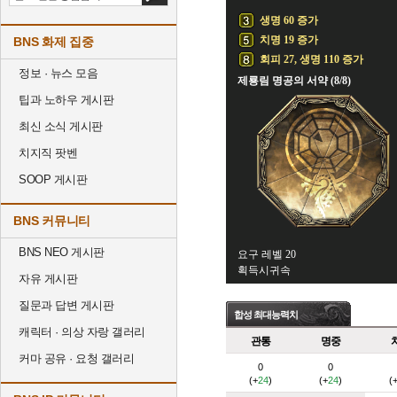
생명 60 증가
치명 19 증가
BNS 화제 집중
회피 27, 생명 110 증가
정보 · 뉴스 모음
제룡림 명공의 서약 (8/8)
팁과 노하우 게시판
최신 소식 게시판
치지직 팟벤
SOOP 게시판
BNS 커뮤니티
BNS NEO 게시판
요구 레벨 20
획득시귀속
자유 게시판
질문과 답변 게시판
합성 최대능력치
캐릭터 · 의상 자랑 갤러리
관통
명중
커마 공유 · 요청 갤러리
0
0
(+
24
)
(+
24
)
(