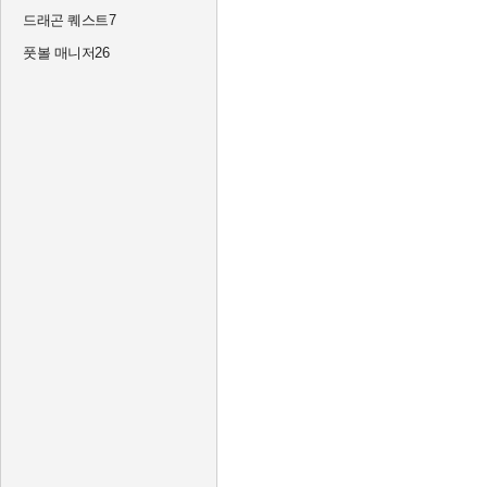
드래곤 퀘스트7
풋볼 매니저26