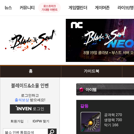
로스트아크
뉴스
커뮤니티
게임캘린더
게이머존
라이브/
기대평 이벤트
홈
가이드북
블레이드&소울 인벤
아이템
로그인하고
출석보상
받으세요!
갈등
로그인
공격력 270
생명력 700
회원가입
ID/PW 찾기
막기 166