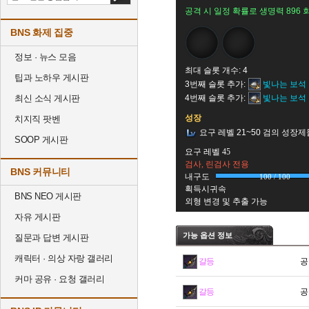
공격 시 일정 확률로 생명력 896 
BNS 화제 집중
정보 · 뉴스 모음
최대 슬롯 개수: 4
팁과 노하우 게시판
3번째 슬롯 추가:
빛나는 보석
최신 소식 게시판
4번째 슬롯 추가:
빛나는 보석
성장
치지직 팟벤
요구 레벨 21~50 검의 성장제
SOOP 게시판
요구 레벨 45
검사, 린검사 전용
BNS 커뮤니티
내구도
100 / 100
획득시귀속
BNS NEO 게시판
외형 변경 및 추출 가능
자유 게시판
가능 옵션 정보
질문과 답변 게시판
캐릭터 · 의상 자랑 갤러리
갈등
공
커마 공유 · 요청 갤러리
갈등
공