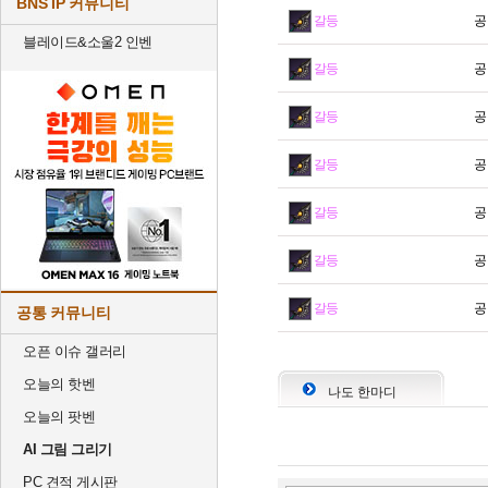
BNS IP 커뮤니티
갈등
공
블레이드&소울2 인벤
갈등
공
갈등
공
갈등
공
갈등
공
갈등
공
갈등
공
공통 커뮤니티
오픈 이슈 갤러리
오늘의 핫벤
나도 한마디
오늘의 팟벤
AI 그림 그리기
PC 견적 게시판