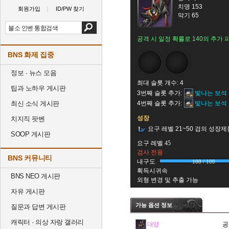
치명 153
회원가입
ID/PW 찾기
막기 65
공격 시 일정 확률로 140의 추가 
BNS 화제 집중
정보 · 뉴스 모음
최대 슬롯 개수: 4
팁과 노하우 게시판
3번째 슬롯 추가:
빛나는 보석
최신 소식 게시판
4번째 슬롯 추가:
빛나는 보석
성장
치지직 팟벤
요구 레벨 21~50 검의 성장제
SOOP 게시판
요구 레벨 45
검사 전용
BNS 커뮤니티
내구도
100 / 100
획득시귀속
BNS NEO 게시판
외형 변경 및 추출 가능
자유 게시판
가능 옵션 정보
질문과 답변 게시판
캐릭터 · 의상 자랑 갤러리
대양
공