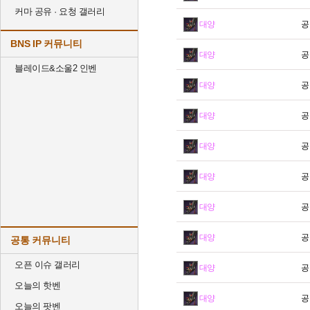
커마 공유 · 요청 갤러리
대양
공
BNS IP 커뮤니티
대양
공
블레이드&소울2 인벤
대양
공
대양
공
대양
공
대양
공
대양
공
대양
공
공통 커뮤니티
오픈 이슈 갤러리
대양
공
오늘의 핫벤
대양
공
오늘의 팟벤