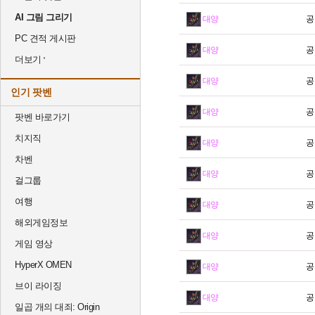
AI 그림 그리기
대양
공
PC 견적 게시판
대양
공
더보기
대양
공
인기 팟벤
대양
공
팟벤 바로가기
치지직
대양
공
차벤
대양
공
걸그룹
여행
대양
공
해외게임정보
대양
공
게임 영상
HyperX OMEN
대양
공
브이 라이징
대양
공
일곱 개의 대죄: Origin