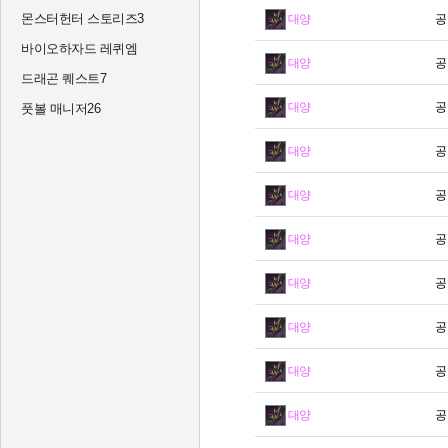
몬스터헌터 스토리즈3
대양
공
바이오하자드 레퀴엠
대양
공
드래곤 퀘스트7
대양
공
풋볼 매니저26
대양
공
대양
공
대양
공
대양
공
대양
공
대양
공
대양
공