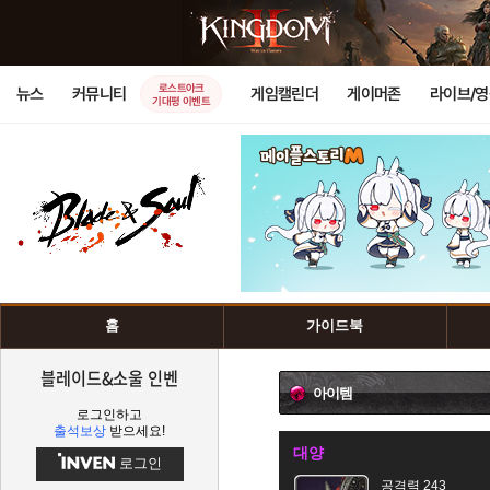
로스트아크
뉴스
커뮤니티
게임캘린더
게이머존
라이브/
기대평 이벤트
홈
가이드북
블레이드&소울 인벤
아이템
로그인하고
출석보상
받으세요!
대양
로그인
공격력 243