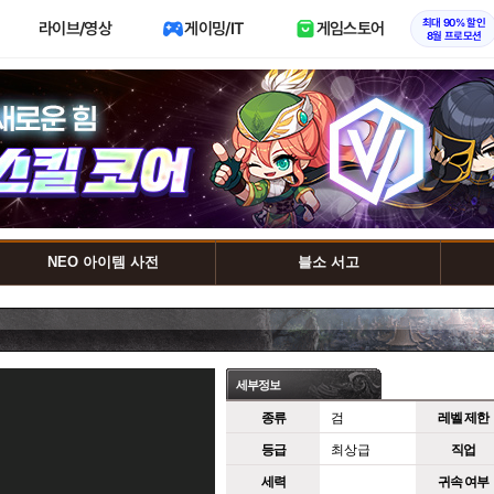
최대 90% 할인
라이브/영상
게이밍/IT
게임스토어
8월 프로모션
NEO 아이템 사전
블소 서고
세부정보
종류
검
레벨 제한
등급
최상급
직업
세력
귀속 여부