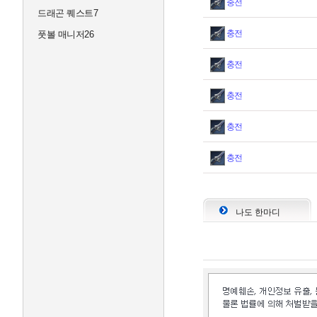
충전
드래곤 퀘스트7
충전
풋볼 매니저26
충전
충전
충전
충전
나도 한마디