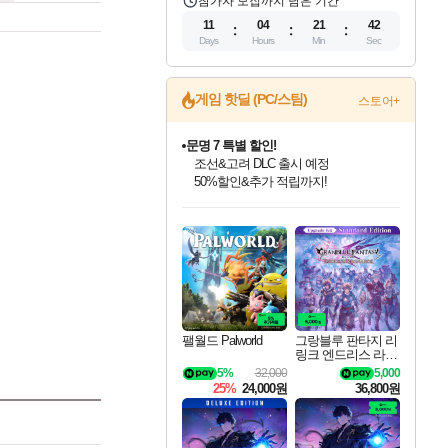
참가자 모집까지 남은 기간
11
04
21
41
Days
Hours
Min
Sec
게임 핫딜 (PC/스팀)
스토어+
문명 7 특별 할인!
조선&고려 DLC 출시 예정
50%할인&추가 적립까지!
인벤게임즈 8월 특별 할인!
드래곤소드: 어웨이크닝 입점!
마블 투혼 파이팅 소울즈 정식출시!
귀무자: 검의 길 예약 판매 중!
비스트 오브 리인카네이션 정식 출시!
커세어 코브 출시 기념 할인!
더 렐릭 퍼스트 가디언 정식 출시
베데스다 40주년 기념 할인 중!
캡콤 프렌차이즈 할인 진행 중!
캡콤 일부 상품 상시 할인
스타워즈 은하계 레이서
로블록스 기프트 카드 공식 입점
인기 퍼블리셔 모음!
스팀으로 만나는 드래곤소드!
마블 히어로 총 출동&화려한 격투!
10% 할인과
게임프릭 신작 IP
해적'섬'을 발전시키자!
설화x하드코어 액션!
베데스다의 명작들을
몬헌, 바하 등 인기 IP를
몬헌 와일즈 & 드래곤즈 도그마2
인벤게임즈에서 10% 추가 적립
Robux를 가장 안전하고
최대 90% 할인가를 만나보세요!
네이버혜택과 함께 만나보세요!
네이버 포인트 혜택까지!
이니&베니 혜택까지!
네이버 혜택가와 함께 예약하세요!
할인&네이버혜택으로 만나보세요!
네이버페이 혜택과 만나보세요!
40주년 프로모션으로 만나보세요!
할인가에 만나보세요!
일부 에디션 상시 할인!
혜택으로 예약 판매 중
편안하게 충전하세요
팰월드 Palworld
그랑블루 판타지 리
링크 엔드리스 라그
나로크 업그레이드
5%
32,000
5,000
킷 Granblue Fantasy
25%
24,000원
36,800원
Relink Endless Ragn
arok Upgrade Kit DL
C