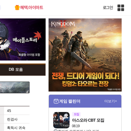
혜택.아이마트
로그인
인
벤
전
체
사
이
트
맵
DB 모음
게임 캘린더
더보기+
45
모집
린검사
아스오라 CBT 모집
08.19
획득시 귀속