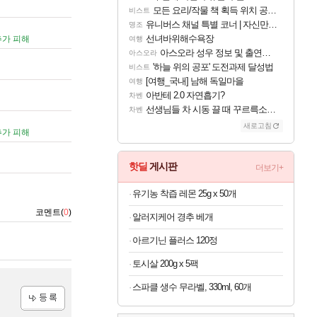
모든 요리/작물 책 획득 위치 공략 (36개) - 미식가 도전과제
비스트
유니버스 채널 특별 코너 | 자신만의 스타일
명조
선녀바위해수욕장
추가 피해
여행
아스오라 성우 정보 및 출연작 모음
아스오라
'하늘 위의 공포' 도전과제 달성법
비스트
[여행_국내] 남해 독일마을
여행
아반테 2.0 자연흡기?
차벤
선생님들 차 시동 끌 때 꾸르륵소리나는데
차벤
새로고침
추가 피해
핫딜
게시판
더보기+
유기농 착즙 레몬 25g x 50개
코멘트(
0
)
알러지케어 경추 베개
아르기닌 플러스 120정
토시살 200g x 5팩
스파클 생수 무라벨, 330ml, 60개
등록