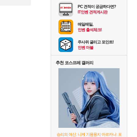
PC 견적이 궁금하다면?
IT인벤 견적게시판
매일매일,
인벤 출석체크!
주사위 굴리고 포인트!
인벤 마블
추천 코스프레 갤러리
승리의 여신: 니케 기묭묭지 아르카나: 포