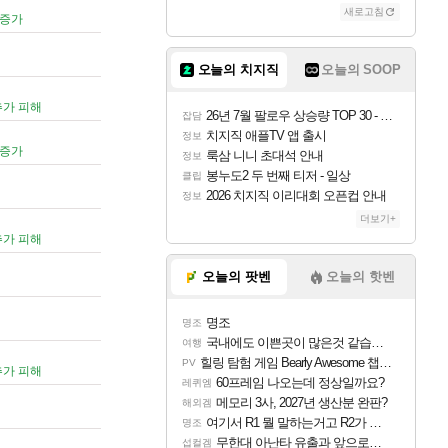
새로고침
 증가
오늘의 치지직
오늘의 SOOP
추가 피해
26년 7월 팔로우 상승량 TOP 30 - 월간 치지직
잡담
치지직 애플TV 앱 출시
정보
 증가
룩삼 니니 초대석 안내
정보
봉누도2 두 번째 티저 - 일상
클립
2026 치지직 이리대회 오픈컵 안내
정보
더보기+
추가 피해
오늘의 팟벤
오늘의 핫벤
명조
명조
국내에도 이쁜곳이 많은것 같습니다
여행
힐링 탐험 게임 Bearly Awesome 챕터 1 트레일러
PV
추가 피해
60프레임 나오는데 정상일까요?
레퀴엠
메모리 3사, 2027년 생산분 완판?
해외겜
여기서 R1 뭘 말하는거고 R2가 뭘말하는걸까요?
명조
무한대 아난타 유출과 앞으로의 예상 (루머)
섭컬겜