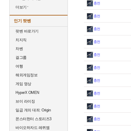
충전
더보기
충전
인기 팟벤
충전
팟벤 바로가기
치지직
충전
차벤
충전
걸그룹
여행
충전
해외게임정보
충전
게임 영상
HyperX OMEN
충전
브이 라이징
충전
일곱 개의 대죄: Origin
몬스터헌터 스토리즈3
충전
바이오하자드 레퀴엠