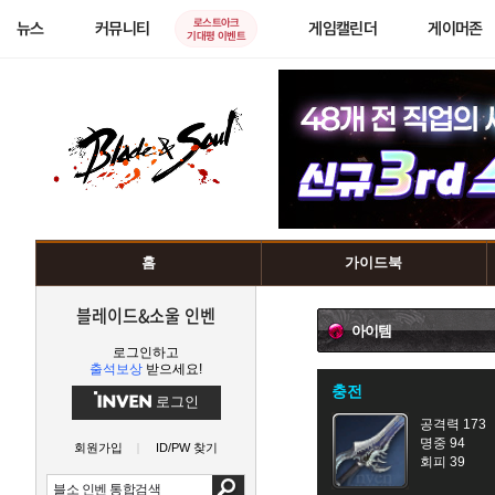
로스트아크
뉴스
커뮤니티
게임캘린더
게이머존
기대평 이벤트
홈
가이드북
블레이드&소울 인벤
아이템
로그인하고
출석보상
받으세요!
충전
로그인
공격력 173
명중 94
회원가입
ID/PW 찾기
회피 39