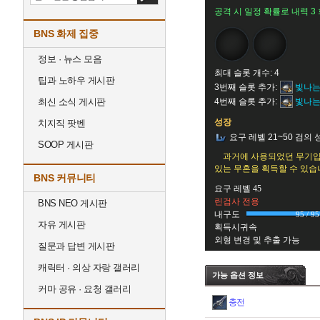
공격 시 일정 확률로 내력 3
BNS 화제 집중
정보 · 뉴스 모음
최대 슬롯 개수: 4
팁과 노하우 게시판
3번째 슬롯 추가:
빛나는
최신 소식 게시판
4번째 슬롯 추가:
빛나는
성장
치지직 팟벤
요구 레벨 21~50 검의
SOOP 게시판
과거에 사용되었던 무기입
있는 무혼을 획득할 수 있습
BNS 커뮤니티
요구 레벨 45
린검사 전용
BNS NEO 게시판
내구도
95 / 95
자유 게시판
획득시귀속
외형 변경 및 추출 가능
질문과 답변 게시판
캐릭터 · 의상 자랑 갤러리
가능 옵션 정보
커마 공유 · 요청 갤러리
충전