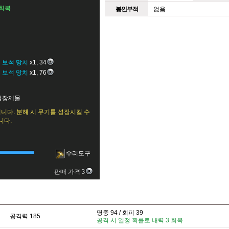
 회복
봉인부적
없음
 보석 망치
x1,
34
 보석 망치
x1,
76
 성장제물
니다. 분해 시 무기를 성장시킬 수
니다.
수리도구
판매 가격 3
명중 94 / 회피 39
공격력 185
공격 시 일정 확률로 내력 3 회복