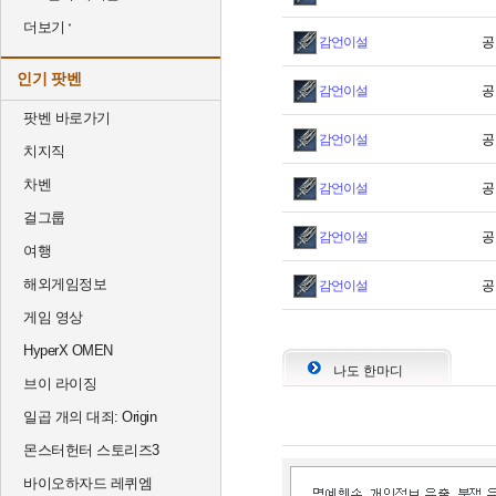
더보기
감언이설
공
인기 팟벤
감언이설
공
팟벤 바로가기
감언이설
공
치지직
차벤
감언이설
공
걸그룹
감언이설
공
여행
해외게임정보
감언이설
공
게임 영상
HyperX OMEN
나도 한마디
브이 라이징
일곱 개의 대죄: Origin
몬스터헌터 스토리즈3
바이오하자드 레퀴엠