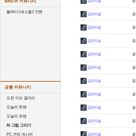
BNS IP 커뮤니티
감언이설
공
블레이드&소울2 인벤
감언이설
공
감언이설
공
감언이설
공
감언이설
공
감언이설
공
감언이설
공
공통 커뮤니티
감언이설
공
오픈 이슈 갤러리
오늘의 핫벤
감언이설
공
오늘의 팟벤
감언이설
공
AI 그림 그리기
PC 견적 게시판
감언이설
공