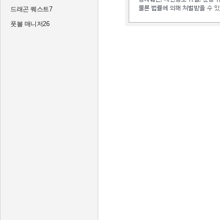
드래곤 퀘스트7
풋볼 매니저26