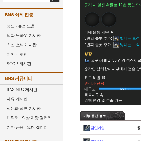
공격 시 일정 확률로 12초 동안 막
BNS 화제 집중
정보 · 뉴스 모음
최대 슬롯 개수: 4
팁과 노하우 게시판
3번째 슬롯 추가:
빛나는 보석
최신 소식 게시판
4번째 슬롯 추가:
빛나는 보석
성장
치지직 팟벤
요구 레벨 1~36 검의 성장제
SOOP 게시판
충각단 남해함대지부에서 얻은 강
요구 레벨 19
BNS 커뮤니티
린검사 전용
내구도
BNS NEO 게시판
65 / 65
획득시귀속
자유 게시판
외형 변경 및 추출 가능
질문과 답변 게시판
가능 옵션 정보
캐릭터 · 의상 자랑 갤러리
커마 공유 · 요청 갤러리
감언이설
공