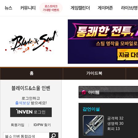
로스트아크
뉴스
커뮤니티
게임캘린더
게이머존
라이브/
기대평 이벤트
홈
가이드북
블레이드&소울 인벤
아이템
로그인하고
출석보상
받으세요!
감언이설
로그인
공격력 32
생명력 30
회원가입
ID/PW 찾기
회피 13