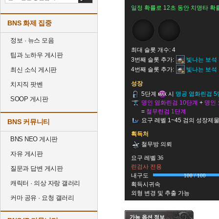
일정 확률로 12초 동안 치명타 확률
BNS 화제 집중
정보 · 뉴스 모음
최대 슬롯 개수: 4
팁과 노하우 게시판
3번째 슬롯 추가:
빛나는 보석
최신 소식 게시판
4번째 슬롯 추가:
빛나는 보석
성장
치지직 팟벤
5단계
시
명공 염화린검 
SOOP 게시판
명인 염화린검 10단계
+
명인 
=
철무린검 1단계
요구 레벨 1~45 검의 성장제
BNS 커뮤니티
획득처
BNS NEO 게시판
철무방 의뢰
자유 게시판
요구 레벨 36
린검사 전용
질문과 답변 게시판
내구도
100 / 100
캐릭터 · 의상 자랑 갤러리
획득시귀속
외형 변경 및 추출 가능
커마 공유 · 요청 갤러리
가능 옵션 정보