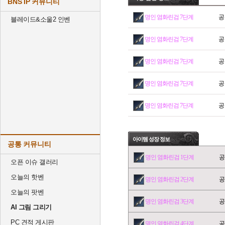
BNS IP 커뮤니티
명인 염화린검 7단계
공
블레이드&소울2 인벤
명인 염화린검 7단계
공
명인 염화린검 7단계
공
명인 염화린검 7단계
공
명인 염화린검 7단계
공
아이템 성장 정보
공통 커뮤니티
명인 염화린검 1단계
공
오픈 이슈 갤러리
오늘의 핫벤
명인 염화린검 2단계
공
오늘의 팟벤
명인 염화린검 3단계
공
AI 그림 그리기
PC 견적 게시판
명인 염화린검 4단계
공