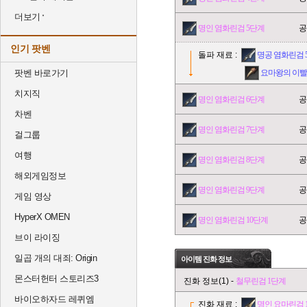
더보기
명인 염화린검 5단계
공
인기 팟벤
돌파 재료 :
명공 염화린검 
팟벤 바로가기
요마왕의 이빨
치지직
명인 염화린검 6단계
공
차벤
명인 염화린검 7단계
공
걸그룹
여행
명인 염화린검 8단계
공
해외게임정보
명인 염화린검 9단계
공
게임 영상
HyperX OMEN
명인 염화린검 10단계
공
브이 라이징
일곱 개의 대죄: Origin
아이템 진화 정보
몬스터헌터 스토리즈3
진화 정보(1) -
철무린검 1단계
바이오하자드 레퀴엠
진화 재료 :
명인 요마린검 