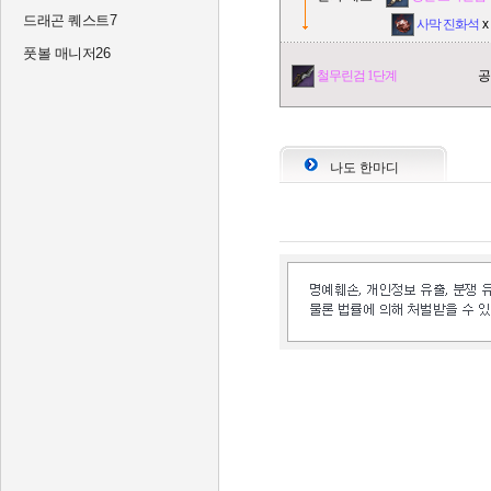
드래곤 퀘스트7
사막 진화석
x
풋볼 매니저26
철무린검 1단계
공
나도 한마디