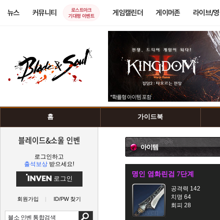
로스트아크
뉴스
커뮤니티
게임캘린더
게이머존
라이브/
기대평 이벤트
홈
가이드북
블레이드&소울 인벤
아이템
로그인하고
출석보상
받으세요!
명인 염화린검 7단계
로그인
공격력 142
치명 64
회원가입
ID/PW 찾기
회피 28