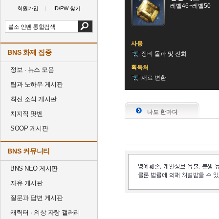
레벨46~레벨50
회원가입
ID/PW 찾기
사용
BNS 화제 집중
장비 돌파 및 진화
획득처
정보 · 뉴스 모음
재료 변환
팁과 노하우 게시판
최신 소식 게시판
나도 한마디
치지직 팟벤
SOOP 게시판
BNS 커뮤니티
BNS NEO 게시판
자유 게시판
질문과 답변 게시판
캐릭터 · 의상 자랑 갤러리