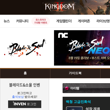
로스트아크
뉴스
커뮤니티
게임캘린더
게이머존
라이브/
기대평 이벤트
홈
가이드북
블레이드&소울 인벤
아이템
로그인하고
출석보상
받으세요!
백청 고급진화석
로그인
성장 재료